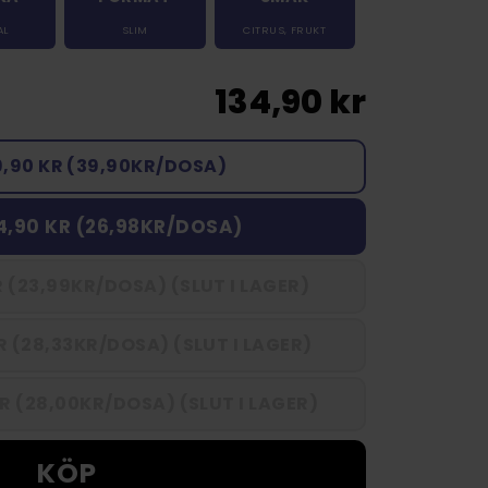
AL
SLIM
CITRUS
,
FRUKT
134,90 kr
9,90 KR (39,90KR/DOSA)
4,90 KR (26,98KR/DOSA)
 (23,99KR/DOSA) (SLUT I LAGER)
 (28,33KR/DOSA) (SLUT I LAGER)
R (28,00KR/DOSA) (SLUT I LAGER)
KÖP