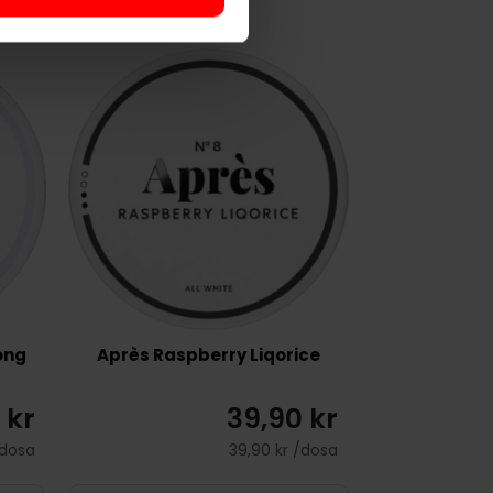
ong
Après Raspberry Liqorice
 kr
39,90 kr
/dosa
39,90 kr /dosa