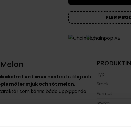
FLER PRO
 Melon
PRODUKTI
Typ
obaksfritt vitt snus
med en fruktig och
pple möter mjuk och söt melon
.
Smak
k karaktär som känns både uppiggande
Format
Styrka
är utformat för att ligga diskret och
Nikotin per gra
ination med ett lätt fuktat innehåll
Nikotin per port
ing av smak och nikotin över tid.