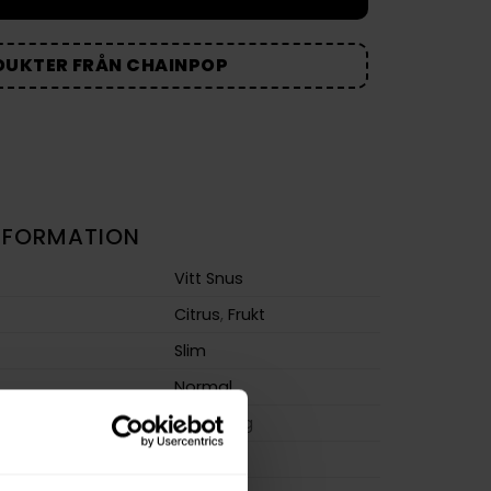
DUKTER FRÅN CHAINPOP
NFORMATION
Vitt Snus
Citrus
,
Frukt
Slim
Normal
m
15,0 mg/g
ion
9,0 mg