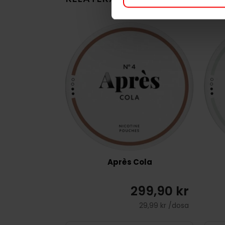
Après Cola
299,90 kr
29,99 kr /dosa