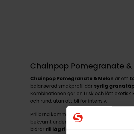
Chainpop Pomegranate &
Chainpop Pomegranate & Melon
är ett
t
balanserad smakprofil där
syrlig granatä
Kombinationen ger en frisk och lätt exotis
och rund, utan att bli för intensiv.
Prillorna kommer i ett
slimmat format
som 
bekvämt under läppen. Den torra ytan i komb
bidrar till
låg rinnighet
och en jämn frisättn