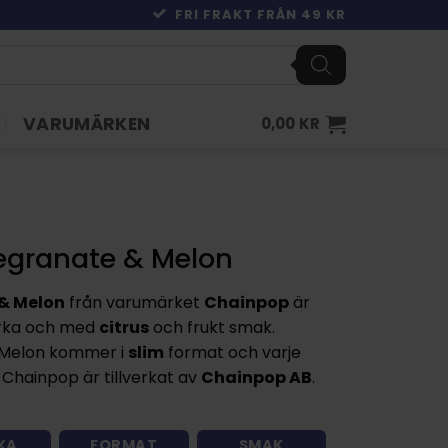
FRI FRAKT FRÅN 49 KR
VARUMÄRKEN
0,00
KR
granate & Melon
& Melon
från varumärket
Chainpop
är
rka och med
citrus
och frukt smak.
Melon kommer i
slim
format och varje
Chainpop är tillverkat av
Chainpop AB
.
KA
FORMAT
SMAK