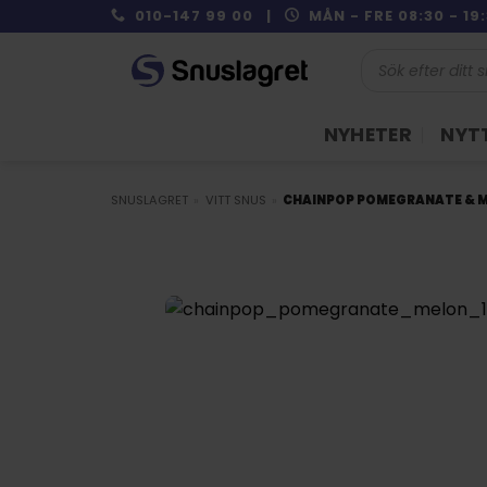
Skip
010-147 99 00 |
MÅN - FRE 08:30 - 1
to
Produktsökning
content
NYHETER
NYTT
SNUSLAGRET
»
VITT SNUS
»
CHAINPOP POMEGRANATE & 