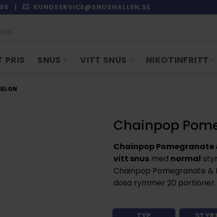
9:30 |
KUNDSERVICE@SNUSHALLEN.SE
 PRIS
SNUS
VITT SNUS
NIKOTINFRITT
MELON
Chainpop Pome
Chainpop Pomegranate 
vitt snus
med
normal
sty
Chainpop Pomegranate & 
dosa rymmer 20 portioner. 
TYP
STYR