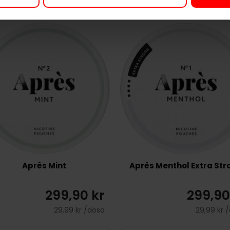
Après Mint
Après Menthol Extra Str
299,90 kr
299,90
29,99 kr /dosa
29,99 kr 