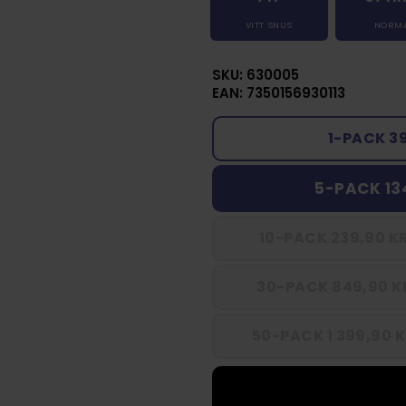
VITT SNUS
NORM
SKU: 630005
EAN: 7350156930113
1-PACK 3
5-PACK 13
10-PACK 239,90 KR
30-PACK 849,90 KR
50-PACK 1 399,90 K