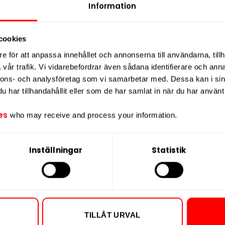
Nikotin per dos
för daglig användning.
Information
Vikt per dosa
 nikotinstyrka
, vilket gör den till ett
Portioner per d
cookies
tinupplevelse men ändå vill ha tydlig
Vikt per portion
 passar både nyare användare och dig
e för att anpassa innehållet och annonserna till användarna, tillh
vår trafik. Vi vidarebefordrar även sådana identifierare och anna
Varumärke
nnons- och analysföretag som vi samarbetar med. Dessa kan i sin
Tillverkare
 lekfulla smakkombinationer, stilren
har tillhandahållit eller som de har samlat in när du har använt 
skret format. Pomegranate & Melon är
llgängliga profil.
es
who may receive and process your information.
Inställningar
Statistik
TILLÅT URVAL