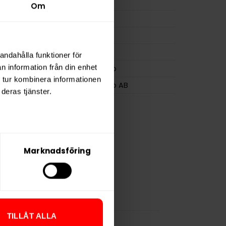
a
180 mg
Om
12 g
osa
20
0,6 g
andahålla funktioner för
n information från din enhet
Chainpop
 tur kombinera informationen
Chainpop AB
deras tjänster.
Marknadsföring
TILLÅT ALLA