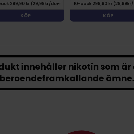
KÖP
KÖP
ukt innehåller nikotin som är
beroendeframkallande ämne