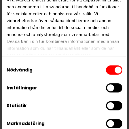
och annonserna till användarna, tillhandahålla funktioner
för sociala medier och analysera vår trafik. Vi
Hitta alla produkter från
White Fox
vidarebefordrar även sådana identifierare och annan
information från din enhet till de sociala medier och
Alla produkter med smaken
Mint
annons- och analysföretag som vi samarbetar med.
Dessa kan i sin tur kombinera informationen med annan
PRODUKTINFORMATION
information som du har tillhandahållit eller som de har
samlat in när du har använt deras tjänster.
Typ
Vitt Snus
Samtyckesval
Smak
Mint
5 third parties
We work with
who may receive and
Nödvändig
process your information.
Format
Large
Styrka
Extra Stark
Inställningar
Nikotin per gram
34,0 mg/g
Statistik
Nikotin per portion
25,5 mg
Nikotin per dosa
383 mg
Marknadsföring
Vikt per dosa
11 g