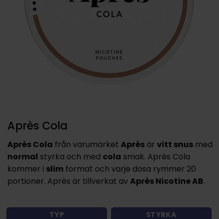
Après Cola
Après Cola
från varumärket
Après
är
vitt snus
med
normal
styrka och med
cola
smak. Après Cola
kommer i
slim
format och varje dosa rymmer 20
portioner. Après är tillverkat av
Après Nicotine AB
.
TYP
STYRKA