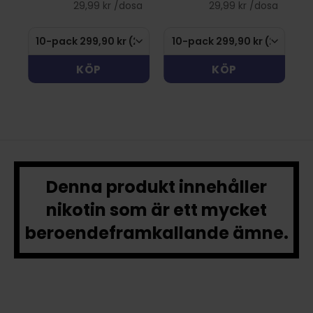
sa
29,99 kr /dosa
29,99 kr /dosa
KÖP
KÖP
Denna produkt innehåller
nikotin som är ett mycket
beroendeframkallande ämne.