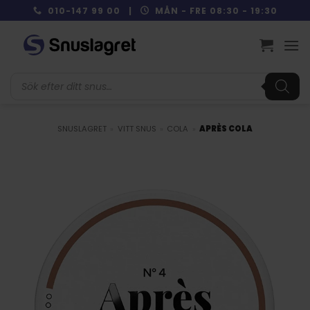
Skip
010-147 99 00 |
MÅN - FRE 08:30 - 19:30
to
content
Produktsökning
SNUSLAGRET
»
VITT SNUS
»
COLA
»
APRÈS COLA