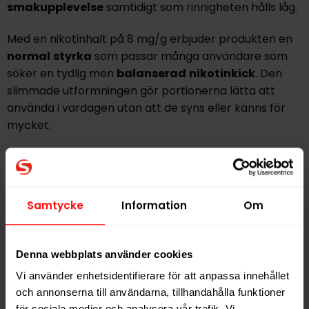
smakupplevelse
samtidigt som rinnigheten hålls låg.
Med en nikotinhalt på 8 mg/g erbjuder produkten en
normal
styrka
som passar många användare som
söker en tydlig men
balanserad
nikotinkick
. Den
slimmade utformningen gör portionerna
lätta
att
använda i vardagen utan att de syns eller känns för
mycket.
Efter traditionen från svenska Après Nicotine AB
tillverkas även denna variant helt utan tobak, baseras
på växtbaserade material och produceras i
Samtycke
Information
Om
Stockholm.
Ett
modernt
val
för dig som vill
kombinera en välkänd smak med hög kvalitet i all
white-format.
Denna webbplats använder cookies
Vi använder enhetsidentifierare för att anpassa innehållet
Hitta alla produkter från
Après
och annonserna till användarna, tillhandahålla funktioner
för sociala medier och analysera vår trafik. Vi