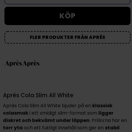
KÖP
FLER PRODUKTER FRÅN APRÈS
Après Cola Slim All White
Après Cola Slim All White bjuder på en
klassisk
colasmak
i ett smidigt slim-format som
ligger
diskret och bekvämt under läppen
. Prillorna har en
torr
yta
och ett fuktigt innehåll som ger en
stabil