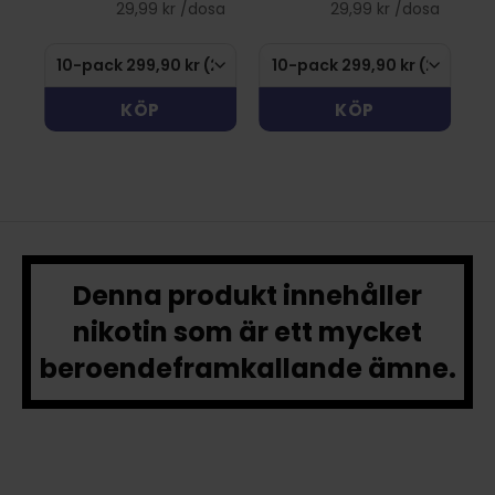
sa
29,99 kr /dosa
29,99 kr /dosa
KÖP
KÖP
Denna produkt innehåller
nikotin som är ett mycket
beroendeframkallande ämne.