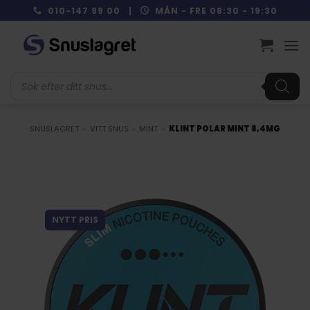
Skip
010-147 99 00 |
MÅN - FRE 08:30 - 19:30
to
content
Produktsökning
SNUSLAGRET
»
VITT SNUS
»
MINT
»
KLINT POLAR MINT 8,4MG
NYTT PRIS