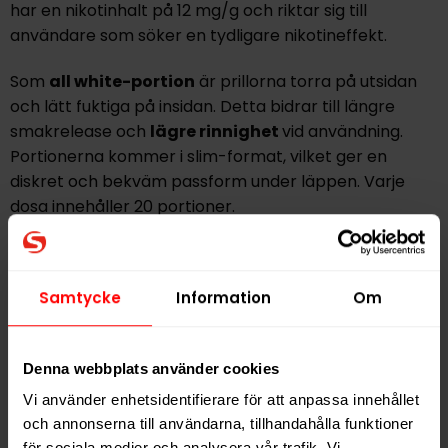
har en nikotinhalt på 12 mg/g och riktar sig till
användare som söker en tydligare nikotineffekt.
Som
all white-portion
är prillorna torra på utsidan
och lätt fuktiga på insidan. Detta bidrar till längre
smakrelease och
lägre rinnighet
vid användning.
Portionerna kommer i slim-format, vilket ger en
diskret och bekväm passform under läppen. Varje
dosa innehåller 20 portioner.
KLINT Polar Mint Slim S3 är
helt fri från tobak
och
ingår i KLINT:s sortiment av helvita nikotinpåsar.
Samtycke
Information
Om
Varumärket erbjuder flera olika smaker och styrkor i
slim-format
för användare som vill ha ett tobaksfritt
alternativ med varierande smakprofil.
Denna webbplats använder cookies
Vi använder enhetsidentifierare för att anpassa innehållet
Hitta alla produkter från
KLINT
och annonserna till användarna, tillhandahålla funktioner
för sociala medier och analysera vår trafik. Vi