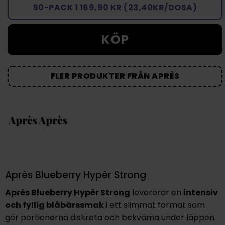
50-PACK 1 169,90 KR (23,40KR/DOSA)
KÖP
FLER PRODUKTER FRÅN APRÈS
Après Blueberry Hypèr Strong
Après Blueberry Hypèr Strong
levererar en
intensiv
och fyllig blåbärssmak
i ett slimmat format som
gör portionerna
diskreta och bekväma
under läppen.