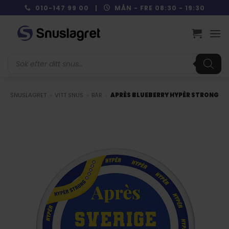
Skip
010-147 99 00 |
MÅN - FRE 08:30 - 19:30
to
content
Produktsökning
SNUSLAGRET
»
VITT SNUS
»
BÄR
»
APRÈS BLUEBERRY HYPÈR STRONG