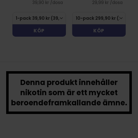
sa
39,90 kr /dosa
29,99 kr /dosa
KÖP
KÖP
Denna produkt innehåller
nikotin som är ett mycket
beroendeframkallande ämne.