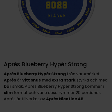
Après Blueberry Hypèr Strong
Après Blueberry Hypèr Strong
från varumärket
Après
är
vitt snus
med
extra stark
styrka och med
bär
smak. Après Blueberry Hypèr Strong kommer i
slim
format och varje dosa rymmer 20 portioner.
Après är tillverkat av
Après Nicotine AB
.