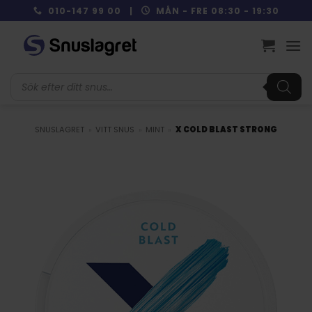
Skip
010-147 99 00 |
MÅN - FRE 08:30 - 19:30
to
content
Produktsökning
SNUSLAGRET
»
VITT SNUS
»
MINT
»
X COLD BLAST STRONG