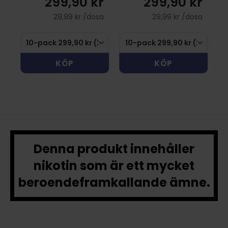
r
299,90 kr
299,90 kr
sa
29,99 kr /dosa
29,99 kr /dosa
KÖP
KÖP
Denna produkt innehåller
nikotin som är ett mycket
beroendeframkallande ämne.