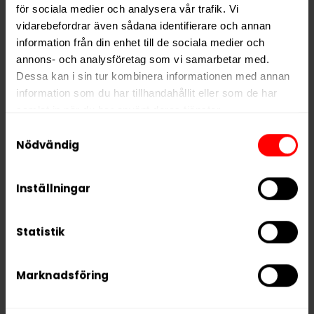
för sociala medier och analysera vår trafik. Vi
Alla produkter med smaken
Mint
vidarebefordrar även sådana identifierare och annan
information från din enhet till de sociala medier och
annons- och analysföretag som vi samarbetar med.
PRODUKTINFORMATION
Dessa kan i sin tur kombinera informationen med annan
Typ
Vitt Snus
information som du har tillhandahållit eller som de har
samlat in när du har använt deras tjänster.
Smak
Mint
Samtyckesval
Format
Slim
5 third parties
We work with
who may receive and
Nödvändig
process your information.
Styrka
Stark
Nikotin per gram
13,0 mg/g
Inställningar
Nikotin per portion
8,3 mg
Statistik
Nikotin per dosa
200 mg
Vikt per dosa
15 g
Marknadsföring
Portioner per dosa
24
Vikt per portion
0,6 g