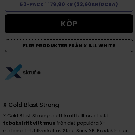
50-PACK 1 179,90 KR (23,60KR/DOSA)
KÖP
FLER PRODUKTER FRÅN X ALL WHITE
X Cold Blast Strong
X Cold Blast Strong
är ett kraftfullt och friskt
tobaksfritt vitt snus
från det populära
X-
sortimentet
, tillverkat av
Skruf Snus AB
. Produkten är