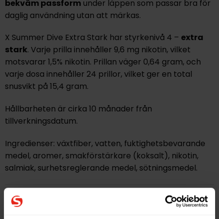
bekväm passform
under läppen som passar bra för
daglig användning utan att märkas.
X Summer Dive Extra Stark
har styrkenivå 4 –
extra
stark
. Varje prilla innehåller
9,6 mg nikotin
, vilket
motsvarar
1,5% nikotin
. Prillan väger
0,64 gram
, och
varje dosa innehåller
24 prillor
, vilket ger en total
snusvikt på
15,4 gram
.
Hållbarheten är cirka
10 månader
från
tillverkningsdatum.
Ingredienser: växtfiber, vatten, fuktighetsbevarande
medel, aromer, smakförstärkare (koksalt), nikotin,
salmiak, surhetsreglerande medel, sötningsmedel.
Hitta alla produkter från
X All White