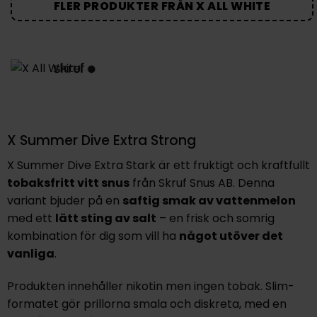
FLER PRODUKTER FRÅN X ALL WHITE
X Summer Dive Extra Strong
X Summer Dive Extra Stark
är ett fruktigt och kraftfullt
tobaksfritt vitt snus
från
Skruf Snus AB
. Denna
variant bjuder på en
saftig smak av vattenmelon
med ett
lätt sting av salt
– en frisk och somrig
kombination för dig som vill ha
något utöver det
vanliga
.
Produkten innehåller nikotin men ingen tobak. Slim-
formatet gör prillorna smala och diskreta, med en