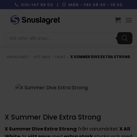
Skip
010-147 99 00 |
MÅN - FRE 08:30 - 19:30
to
content
Produktsökning
SNUSLAGRET
»
VITT SNUS
»
FRUKT
»
X SUMMER DIVE EXTRA STRONG
X Summer Dive Extra Strong
X Summer Dive Extra Strong
från varumärket
X All
White
är
vitt snus
med
extra stark
styrka och med