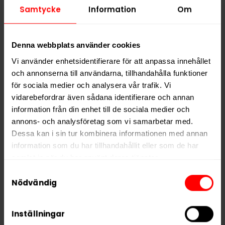
Alla produkter med smaken
Frukt
Samtycke
Information
Om
PRODUKTINFORMATION
Denna webbplats använder cookies
Typ
Vitt Snus
Vi använder enhetsidentifierare för att anpassa innehållet
Smak
Frukt
och annonserna till användarna, tillhandahålla funktioner
Format
Slim
för sociala medier och analysera vår trafik. Vi
vidarebefordrar även sådana identifierare och annan
Styrka
Extra Stark
information från din enhet till de sociala medier och
Nikotin per gram
15,0 mg/g
annons- och analysföretag som vi samarbetar med.
Nikotin per portion
9,6 mg
Dessa kan i sin tur kombinera informationen med annan
information som du har tillhandahållit eller som de har
Nikotin per dosa
230 mg
samlat in när du har använt deras tjänster.
Vikt per dosa
15 g
Samtyckesval
5 third parties
We work with
who may receive and
Portioner per dosa
24
Nödvändig
process your information.
Vikt per portion
0,6 g
Inställningar
Varumärke
X All White