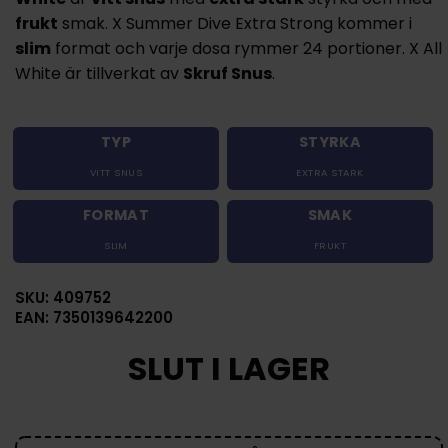
frukt
smak. X Summer Dive Extra Strong kommer i
slim
format och varje dosa rymmer 24 portioner. X All
White är tillverkat av
Skruf Snus
.
TYP
STYRKA
VITT SNUS
EXTRA STARK
FORMAT
SMAK
SLIM
FRUKT
SKU: 409752
EAN: 7350139642200
SLUT I LAGER