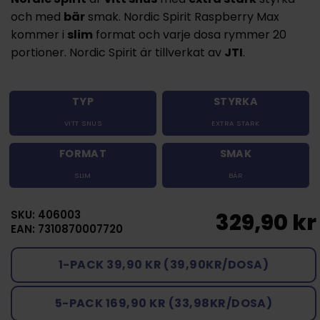
och med
bär
smak. Nordic Spirit Raspberry Max
kommer i
slim
format och varje dosa rymmer 20
portioner. Nordic Spirit är tillverkat av
JTI
.
TYP
STYRKA
VITT SNUS
EXTRA STARK
FORMAT
SMAK
SLIM
BÄR
SKU: 406003
329,90 kr
EAN: 7310870007720
1-PACK 39,90 KR (39,90KR/DOSA)
5-PACK 169,90 KR (33,98KR/DOSA)