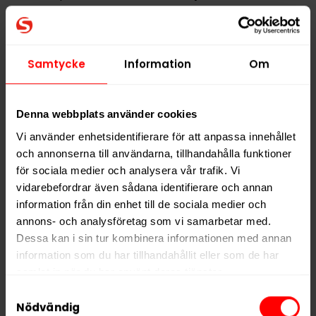
Alla produkter med smaken
Bär
Samtycke
Information
Om
PRODUKTINFORMATION
Typ
Vitt Snus
Denna webbplats använder cookies
Smak
Bär
Vi använder enhetsidentifierare för att anpassa innehållet
Format
Slim
och annonserna till användarna, tillhandahålla funktioner
Styrka
Extra Stark
för sociala medier och analysera vår trafik. Vi
Nikotin per gram
24,0 mg/g
vidarebefordrar även sådana identifierare och annan
information från din enhet till de sociala medier och
Nikotin per portion
16,8 mg
annons- och analysföretag som vi samarbetar med.
Nikotin per dosa
336 mg
Dessa kan i sin tur kombinera informationen med annan
information som du har tillhandahållit eller som de har
Vikt per dosa
14 g
samlat in när du har använt deras tjänster.
Portioner per dosa
20
Samtyckesval
Vikt per portion
0,7 g
5 third parties
We work with
who may receive and
Nödvändig