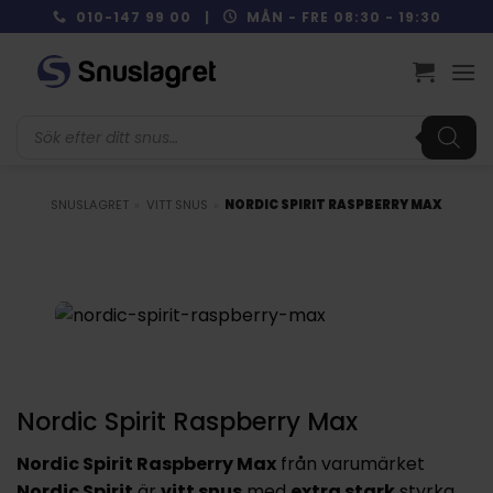
Skip
010-147 99 00 |
MÅN - FRE 08:30 - 19:30
to
content
Produktsökning
SNUSLAGRET
»
VITT SNUS
»
NORDIC SPIRIT RASPBERRY MAX
Nordic Spirit Raspberry Max
Nordic Spirit Raspberry Max
från varumärket
Nordic Spirit
är
vitt snus
med
extra stark
styrka