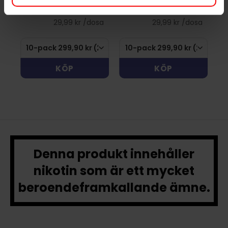
299,90 kr
299,90 kr
29,99 kr /dosa
29,99 kr /dosa
KÖP
KÖP
Denna produkt innehåller
nikotin som är ett mycket
beroendeframkallande ämne.