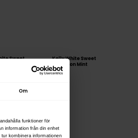
hite Sweet
Kelly White Sweet
trong Mini
Melon Mint
Om
andahålla funktioner för
n information från din enhet
 tur kombinera informationen