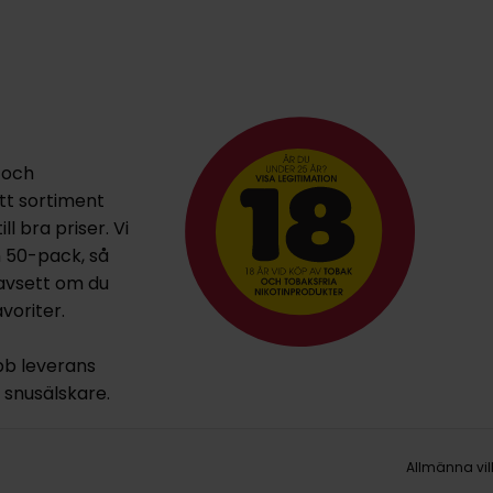
 och
ett sortiment
l bra priser. Vi
h 50-pack, så
oavsett om du
voriter.
bb leverans
la snusälskare.
Allmänna vil