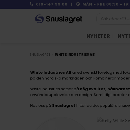
Skip
010-147 99 00 |
MÅN - FRE 08:30 - 1
to
Produktsökning
content
NYHETER
NYTT
SNUSLAGRET
»
WHITE INDUSTRIES AB
White Industries AB
är ett svenskt företag med foku
på den nordiska marknaden och kombinerar modern 
White Industries satsar på
hög kvalitet, hållbarhe
användarupplevelse och design. Samtidigt arbetar d
Hos oss på
Snuslagret
hittar du det populära snus