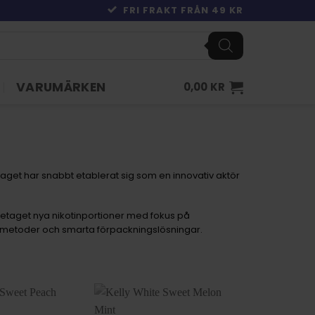
FRI FRAKT FRÅN 49 KR
VARUMÄRKEN
0,00
KR
laget har snabbt etablerat sig som en innovativ aktör
öretaget nya nikotinportioner med fokus på
nsmetoder och smarta förpackningslösningar.