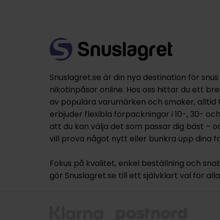
Snuslagret.se är din nya destination för snus
nikotinpåsar online. Hos oss hittar du ett br
av populära varumärken och smaker, alltid til
erbjuder flexibla förpackningar i 10-, 30- oc
att du kan välja det som passar dig bäst – 
vill prova något nytt eller bunkra upp dina fa
Fokus på kvalitet, enkel beställning och sna
gör Snuslagret.se till ett självklart val för al