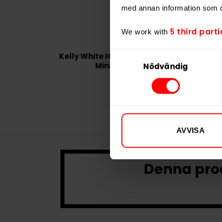
med annan information som du 
5 third parti
We work with
Samtyckesval
Kelly White Hot Cherry
Mini
Nödvändig
AVVISA
Denna prod