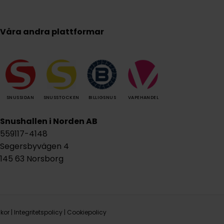
Våra andra plattformar
SNUSSIDAN
SNUSSTOCKEN
BILLIGSNUS
VAPEHANDEL
Snushallen i Norden AB
559117-4148
Segersbyvägen 4
145 63 Norsborg
lkor
|
Integritetspolicy
|
Cookiepolicy