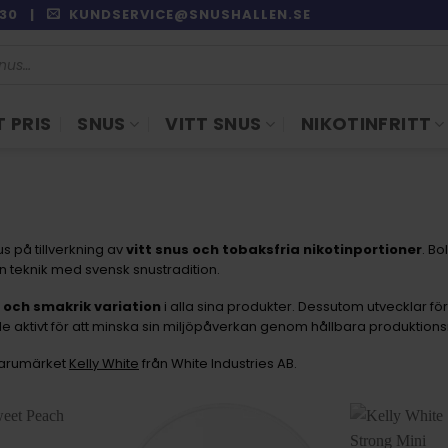
9:30 |
KUNDSERVICE@SNUSHALLEN.SE
 PRIS
SNUS
VITT SNUS
NIKOTINFRITT
s på tillverkning av
vitt snus och tobaksfria nikotinportioner
. Bo
teknik med svensk snustradition.
t och smakrik variation
i alla sina produkter. Dessutom utvecklar f
e aktivt för att minska sin miljöpåverkan genom hållbara produktio
varumärket
Kelly White
från White Industries AB.