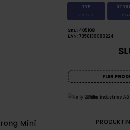
TYP
STYR
VITT SNUS
STAR
SKU: 405108
EAN: 7350139080224
SL
FLER PROD
White Industries AB
trong Mini
PRODUKTI