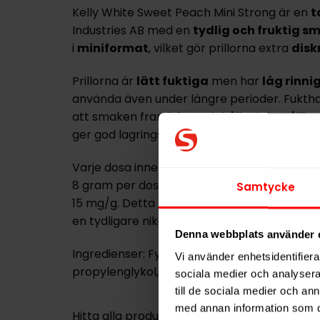
Kelly White Sweet Peach Mini Strong är en
t
Industries AB med en
tydlig och fruktig s
i
miniformat
, vilket gör prillorna extra
disk
Prillorna är
lätt fuktiga
men har
låg rinni
använda även under längre perioder. Fukthalte
att smaken
framhävs och håller i sig
. Hållb
ger
god lagringstid
.
Varje dosa innehåller 20 prillor. Varje prilla 
8 gram per dosa. Nikotinstyrkan är klassifi
Samtycke
15 mg/g. Detta motsvarar 6 mg nikotin per 
en
tydligare nikotineffekt
i ett litet format.
Denna webbplats använder 
Ingredienser: Fyllnadsmedel, vatten, salt (N
Vi använder enhetsidentifierar
propylenglykol, xylitol, sukralos, Ace-K.
sociala medier och analysera 
till de sociala medier och a
med annan information som du 
Hitta alla produkter från
Kelly White