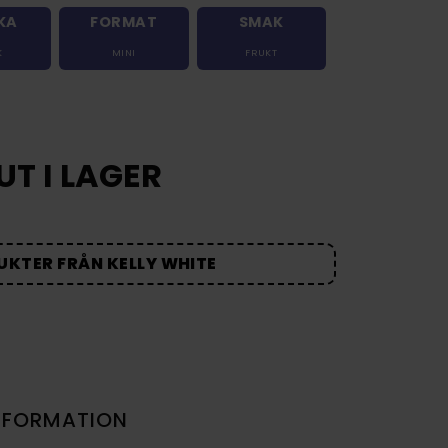
KA
FORMAT
SMAK
K
MINI
FRUKT
UT I LAGER
UKTER FRÅN KELLY WHITE
NFORMATION