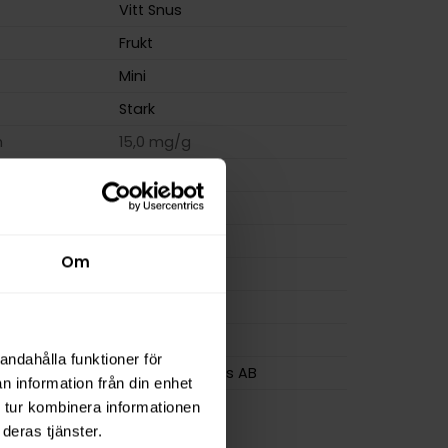
Vitt Snus
Frukt
Mini
Stark
m
15,0 mg/g
ion
6,0 mg
a
120 mg
8 g
Om
osa
20
0,4 g
Kelly White
andahålla funktioner för
White Industries AB
n information från din enhet
 tur kombinera informationen
deras tjänster.