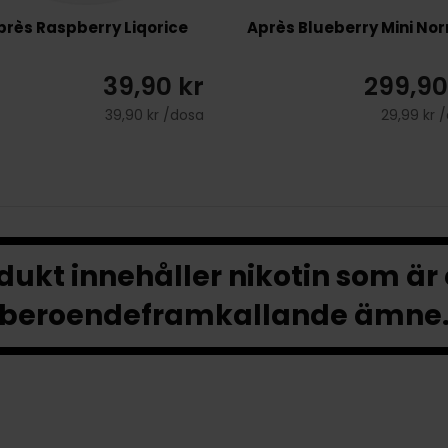
près Raspberry Liqorice
Après Blueberry Mini No
39,90 kr
299,90
39,90 kr /dosa
29,99 kr 
ukt innehåller nikotin som är
beroendeframkallande ämne