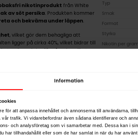
Typ
obaksfri nikotinprodukt
från White
mak av
söt persika
. Produkten kommer
Smak
reta och bekväma under läppen
.
Format
Styrka
ghet
, vilket gör dem behagliga att
n ligger på cirka 40%, vilket bidrar till
Nikotin per gra
arheten är omkring 12 månader, vilket
Nikotin per port
Nikotin per dos
väger 0,4 gram, vilket ger en totalvikt på
Vikt per dosa
cerad som
stark
, med en nikotinhalt på
Information
Portioner per d
prilla och passar användare som söker
Vikt per portion
cookies
Varumärke
aCl), natriumkarbonat, nikotin, aromer,
e för att anpassa innehållet och annonserna till användarna, tillh
Tillverkare
vår trafik. Vi vidarebefordrar även sådana identifierare och anna
nnons- och analysföretag som vi samarbetar med. Dessa kan i sin
har tillhandahållit eller som de har samlat in när du har använt 