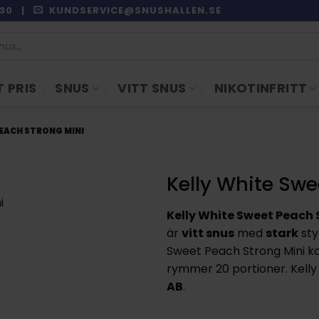
9:30 |
KUNDSERVICE@SNUSHALLEN.SE
 PRIS
SNUS
VITT SNUS
NIKOTINFRITT
PEACH STRONG MINI
Kelly White Swe
Kelly White Sweet Peach 
är
vitt snus
med
stark
sty
Sweet Peach Strong Mini 
rymmer 20 portioner. Kelly 
AB
.