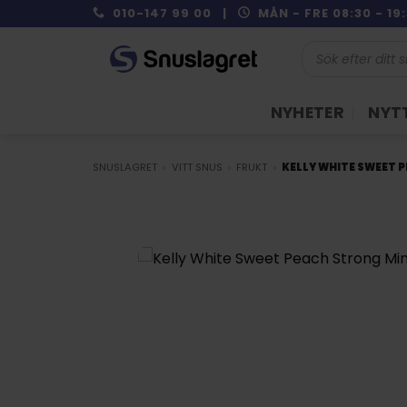
Skip
010-147 99 00 |
MÅN - FRE 08:30 - 1
to
Produktsökning
content
NYHETER
NYTT
SNUSLAGRET
»
VITT SNUS
»
FRUKT
»
KELLY WHITE SWEET 