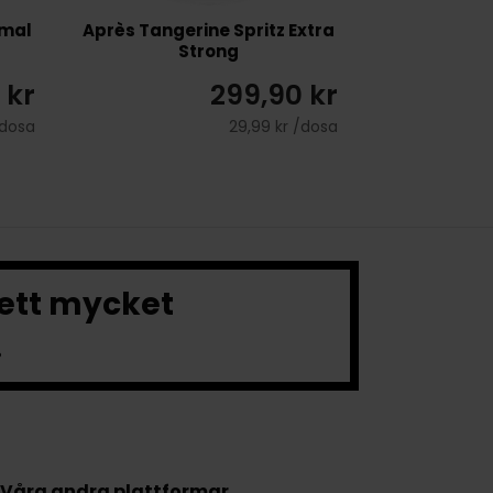
rmal
Après Tangerine Spritz Extra
Strong
 kr
299,90 kr
/dosa
29,99 kr /dosa
 ett mycket
.
Våra andra plattformar