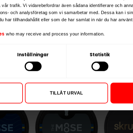
vår trafik. Vi vidarebefordrar även sådana identifierare och anna
nnons- och analysföretag som vi samarbetar med. Dessa kan i sin
har tillhandahållit eller som de har samlat in när du har använt 
 Canadian
Helwit Menthol
Knox Kar
rry
White
es
who may receive and process your information.
9,90 kr
299,90 kr
8,99 kr /dosa
29,99 kr /dosa
Inställningar
Statistik
P
KÖP
TILLÅT URVAL