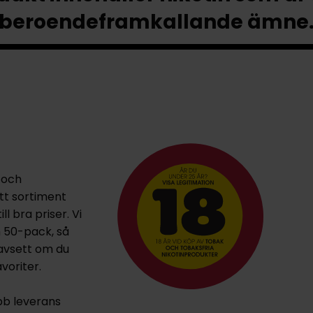
beroendeframkallande ämne
 och
ett sortiment
l bra priser. Vi
h 50-pack, så
oavsett om du
voriter.
bb leverans