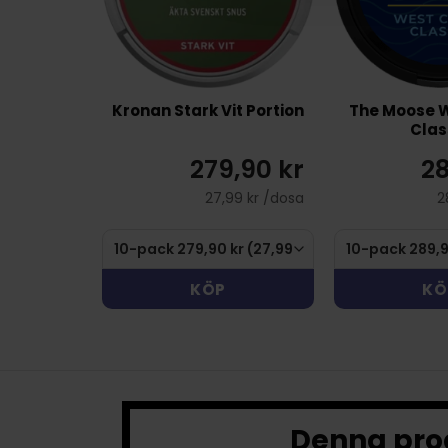
Kronan Stark Vit Portion
The Moose 
Clas
279,90 kr
28
27,99 kr /dosa
2
KÖP
KÖ
Denna prod