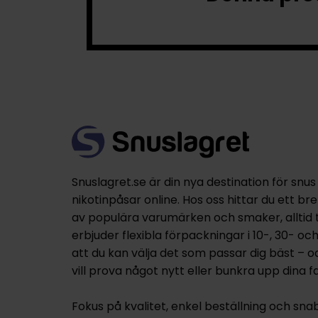
Snuslagret.se är din nya destination för snus
nikotinpåsar online. Hos oss hittar du ett br
av populära varumärken och smaker, alltid til
erbjuder flexibla förpackningar i 10-, 30- oc
att du kan välja det som passar dig bäst – 
vill prova något nytt eller bunkra upp dina fa
Fokus på kvalitet, enkel beställning och sna