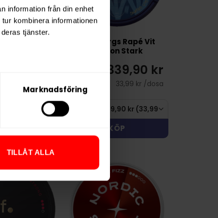
n information från din enhet
 tur kombinera informationen
deras tjänster.
aktär Blue
Göteborgs Rapé Vit
 Portion
Portion Stark
289,90 kr
339,90 kr
28,99 kr /dosa
33,99 kr /dosa
Marknadsföring
KÖP
KÖP
TILLÅT ALLA