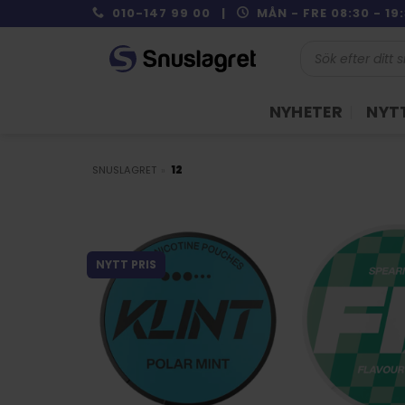
Skip
010-147 99 00 |
MÅN - FRE 08:30 - 1
to
Produktsökning
content
NYHETER
NYTT
SNUSLAGRET
»
12
NYTT PRIS