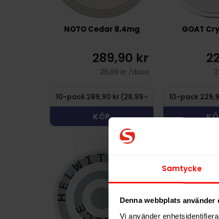
NOTO Cedar 8,4mg
GOAT Cry
289,90 kr
22
28,99 kr /dosa
2
KÖP
KÖ
Samtycke
Denna webbplats använder 
Vi använder enhetsidentifierar