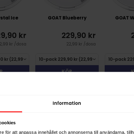
stal Ice
GOAT Blueberry
GOAT Wi
9,90 kr
229,90 kr
2,99 kr /dosa
22,99 kr /dosa
P
KÖP
Information
cookies
e för att anpassa innehållet och annonserna till användarna, tillh