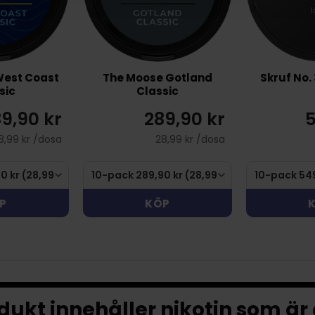
West Coast
The Moose Gotland
Skruf No.
sic
Classic
9,90 kr
289,90 kr
5
8,99 kr /dosa
28,99 kr /dosa
P
KÖP
ukt innehåller nikotin som är