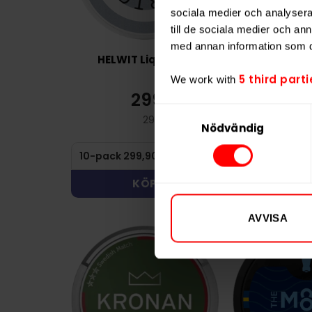
sociala medier och analysera 
till de sociala medier och a
med annan information som du 
HELWIT Liquorice
The Moose
Che
5 third parti
We work with
299,90 kr
28
Samtyckesval
29,99 kr /dosa
2
Nödvändig
KÖP
KÖ
AVVISA