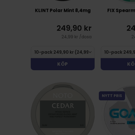
KLINT Polar Mint 8,4mg
FIX Spearm
249,90 kr
24
24,99 kr /dosa
2
KÖP
KÖ
NYTT PRIS