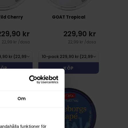
ld Cherry
GOAT Tropical
229,90 kr
229,90 kr
22,99 kr /dosa
22,99 kr /dosa
KÖP
KÖP
Om
andahålla funktioner för