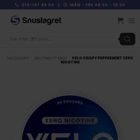
Skip
010-147 99 00 |
MÅN - FRE 08:30 - 19:30
to
content
Produktsökning
SNUSLAGRET
»
NIKOTINFRITT SNUS
»
VELO CRISPY PEPPERMINT ZERO
NICOTINE