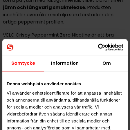
torra på ytan med fuktigt innehåll, vilket bidrar till en
jämn och långvarig smakrelease
. Produkten
innehåller även åkermintolja som förstärker den
örtiga peppermintprofilen.
VELO Crispy Peppermint Zero Nicotine är ett bra
alternativ för dig som vill ha ett snusliknande format
helt utan nikotin och tobak, men med en
tydlig och
uppfriskande mintsmak
. Produkten passar särskilt
Samtycke
Information
Om
bra för den som vill minska sitt nikotinintag eller
föredrar ett nikotinfritt alternativ utan att ge avkall
på smakupplevelsen.
Denna webbplats använder cookies
Ingredienser: Vatten, fyllmedel (E460),
Vi använder enhetsidentifierare för att anpassa innehållet
smakförstärkare (salt), xylitol (E967), aromer,
och annonserna till användarna, tillhandahålla funktioner
förtjockningsmedel (E401), salmiak (E510),
för sociala medier och analysera vår trafik. Vi
surhetsreglerande medel (E500), sötningsmedel
vidarebefordrar även sådana identifierare och annan
(E950).
information från din enhet till de sociala medier och
annons- och analysföretag som vi samarbetar med.