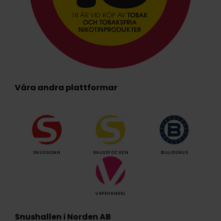
Våra andra plattformar
SNUSSIDAN
SNUSSTOCKEN
BILLIGSNUS
VAPEHANDEL
Snushallen i Norden AB