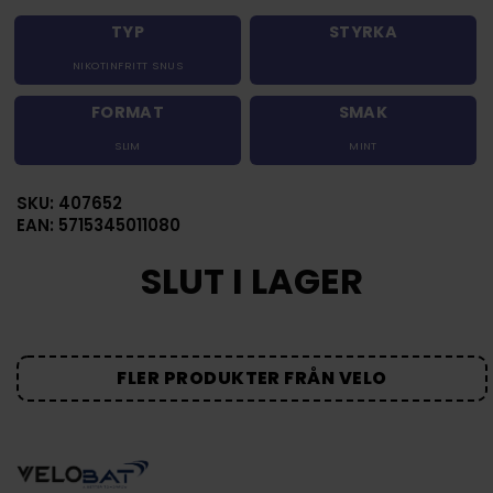
TYP
STYRKA
NIKOTINFRITT SNUS
FORMAT
SMAK
SLIM
MINT
SKU: 407652
EAN: 5715345011080
SLUT I LAGER
FLER PRODUKTER FRÅN VELO