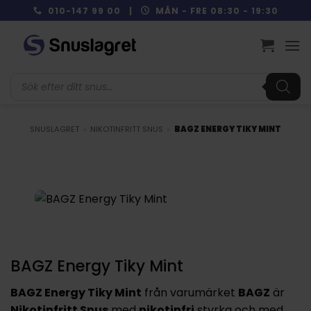
Skip
010-147 99 00 |
MÅN - FRE 08:30 - 19:30
to
content
Produktsökning
SNUSLAGRET
»
NIKOTINFRITT SNUS
»
BAGZ ENERGY TIKY MINT
BAGZ Energy Tiky Mint
BAGZ Energy Tiky Mint
från varumärket
BAGZ
är
Nikotinfritt Snus
med
nikotinfri
styrka och med