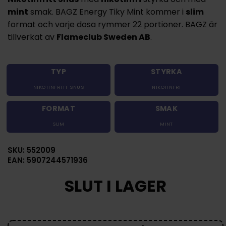
mint
smak. BAGZ Energy Tiky Mint kommer i
slim
format och varje dosa rymmer 22 portioner. BAGZ är
tillverkat av
Flameclub Sweden AB
.
TYP
STYRKA
NIKOTINFRITT SNUS
NIKOTINFRI
FORMAT
SMAK
SLIM
MINT
SKU: 552009
EAN: 5907244571936
SLUT I LAGER