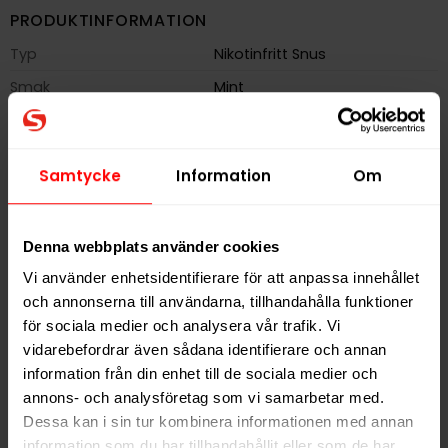
PRODUKTINFORMATION
Typ
Nikotinfritt Snus
Smak
Mint
Format
Slim
Styrka
Nikotinfri
Samtycke
Information
Om
Vikt per dosa
14 g
Portioner per dosa
22
Denna webbplats använder cookies
Vikt per portion
0,6 g
Vi använder enhetsidentifierare för att anpassa innehållet
Varumärke
BAGZ
och annonserna till användarna, tillhandahålla funktioner
Tillverkare
Flameclub Sweden AB
för sociala medier och analysera vår trafik. Vi
vidarebefordrar även sådana identifierare och annan
information från din enhet till de sociala medier och
annons- och analysföretag som vi samarbetar med.
Dessa kan i sin tur kombinera informationen med annan
RELATERADE PRODUKTER
information som du har tillhandahållit eller som de har