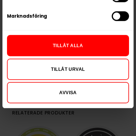
Nikotin per gram
15,6 mg/g
Marknadsföring
Nikotin per portion
10,9 mg
Nikotin per dosa
218 mg
Vikt per dosa
14 g
TILLÅT ALLA
Portioner per dosa
20
Vikt per portion
0,7 g
TILLÅT URVAL
Varumärke
VELO
Tillverkare
BAT
AVVISA
RELATERADE PRODUKTER