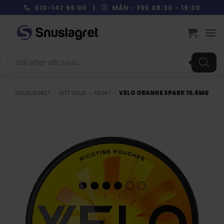
Skip
010-147 99 00 |
MÅN - FRE 08:30 - 19:30
to
content
Produktsökning
SNUSLAGRET
»
VITT SNUS
»
FRUKT
»
VELO ORANGE SPARK 10,9MG