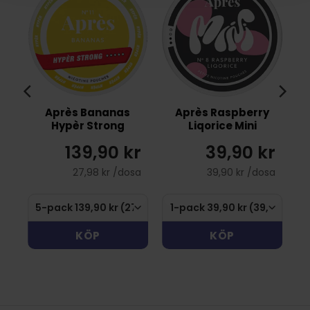
Après Bananas
Après Raspberry
Hypèr Strong
Liqorice Mini
r
139,90 kr
39,90 kr
sa
27,98 kr /dosa
39,90 kr /dosa
KÖP
KÖP