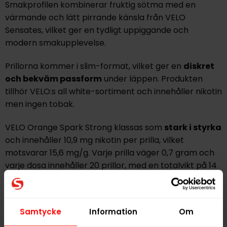
Smakprofilen kombinerar fruktig sötma med en
värmande och lätt pirrande känsla från VELO
Sensates, vilket ger en tydligt uppiggande och
modern smakupplevelse.
Prillorna kommer i
slim-format
, vilket ger en
diskret
och bekväm passform
under läppen. Produkten
tillhör VELO:s all white-sortiment och innehåller nikotin
men ingen tobak.
VELO Orange Spark Strong klassas som
stark i styrka
och innehåller 10,9 mg nikotin per prilla, vilket
motsvarar 15,6 mg/g. Varje prilla väger 0,7 gram och
varje dosa innehåller 20 prillor, med en totalvikt på 14
gram. Nikotin och smak frisätts jämnt för en tydlig och
långvarig effekt.
Samtycke
Information
Om
Produkten passar dig som söker ett
tobaksfritt
alternativ med fräsch citrussmak
, värmande