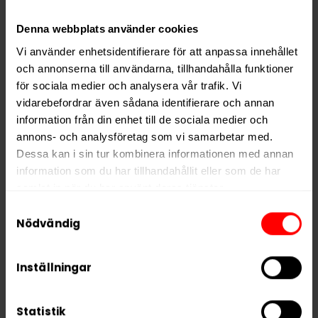
känsla och en tydlig nikotineffekt i ett modernt
slim-
Denna webbplats använder cookies
format
.
Vi använder enhetsidentifierare för att anpassa innehållet
Ingredienser: Fyllnadsmedel, vatten, smakförstärkare
och annonserna till användarna, tillhandahålla funktioner
(koksalt), xylitol, nikotin, bensoesyra, aromer,
för sociala medier och analysera vår trafik. Vi
sötningsmedel.
vidarebefordrar även sådana identifierare och annan
information från din enhet till de sociala medier och
annons- och analysföretag som vi samarbetar med.
Hitta alla produkter från
VELO
Dessa kan i sin tur kombinera informationen med annan
information som du har tillhandahållit eller som de har
Alla produkter med smaken
Frukt
samlat in när du har använt deras tjänster.
Samtyckesval
5 third parties
PRODUKTINFORMATION
We work with
who may receive and
Nödvändig
process your information.
Typ
Vitt Snus
Inställningar
Smak
Frukt
Format
Slim
Statistik
Styrka
Extra Stark