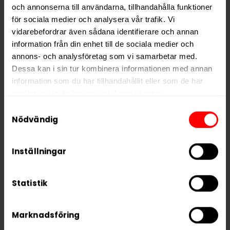
och annonserna till användarna, tillhandahålla funktioner
för sociala medier och analysera vår trafik. Vi
Hitta alla produkter från
Skruf
vidarebefordrar även sådana identifierare och annan
Alla produkter med smaken
Traditionell
information från din enhet till de sociala medier och
annons- och analysföretag som vi samarbetar med.
Dessa kan i sin tur kombinera informationen med annan
PRODUKTINFORMATION
information som du har tillhandahållit eller som de har
Typ
Portionssnus
samlat in när du har använt deras tjänster.
Samtyckesval
Smak
Traditionell
5 third parties
We work with
who may receive and
Nödvändig
Format
Large
process your information.
Styrka
Stark
Inställningar
Nikotin per gram
16,0 mg/g
Nikotin per portion
14,4 mg
Statistik
Nikotin per dosa
346 mg
Vikt per dosa
22 g
Marknadsföring
Portioner per dosa
24