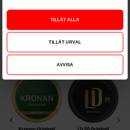
Vikt per portion
0,9 g
Varumärke
Skruf
TILLÅT ALLA
Tillverkare
Skruf Snus
TILLÅT URVAL
RELATERADE PRODUKTER
AVVISA
Kronan Original
LD 30 Original