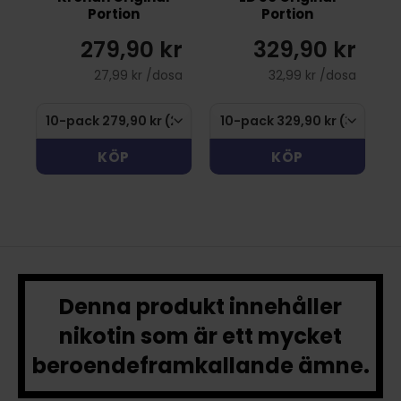
Portion
Portion
r
279,90 kr
329,90 kr
sa
27,99 kr /dosa
32,99 kr /dosa
KÖP
KÖP
Denna produkt innehåller
nikotin som är ett mycket
beroendeframkallande ämne.