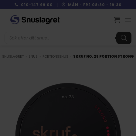
Skip
010-147 99 00 |
MÅN - FRE 08:30 - 19:30
to
content
Produktsökning
SNUSLAGRET
»
SNUS
»
PORTIONSSNUS
»
SKRUF NO. 28 PORTION STRONG