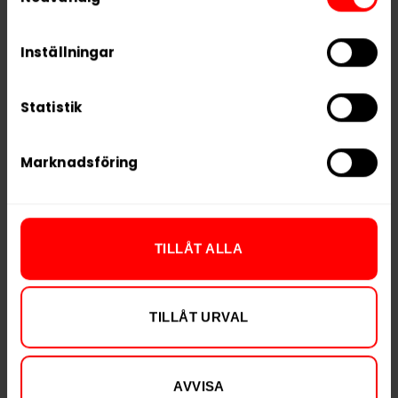
process your information.
Alla produkter med smaken
Traditionell
Inställningar
PRODUKTINFORMATION
Statistik
Typ
White Portion
Smak
Traditionell
Marknadsföring
Format
Large
Styrka
Normal
Nikotin per gram
8,0 mg/g
TILLÅT ALLA
Nikotin per portion
7,2 mg
Nikotin per dosa
173 mg
TILLÅT URVAL
Vikt per dosa
22 g
Portioner per dosa
24
Vikt per portion
0,9 g
AVVISA