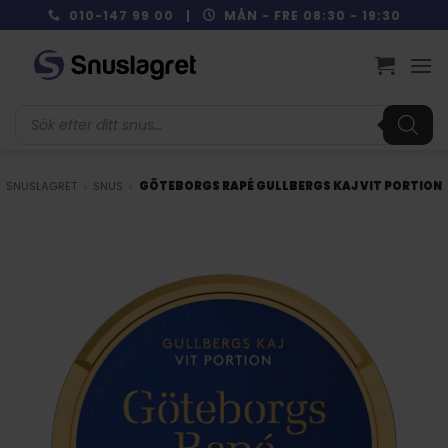
Skip
010-147 99 00 |
MÅN - FRE 08:30 - 19:30
to
content
Produktsökning
SNUSLAGRET
»
SNUS
»
GÖTEBORGS RAPÉ GULLBERGS KAJ VIT PORTION