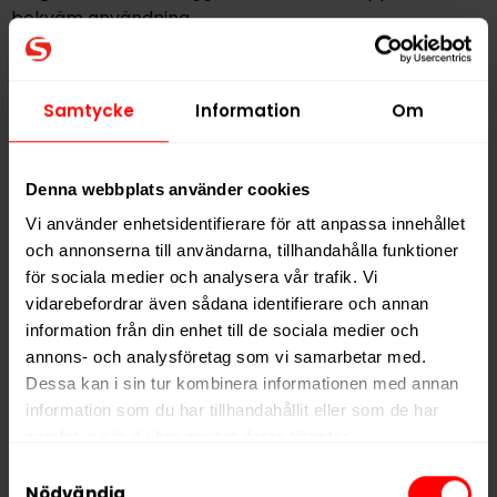
bekväm användning.
Nikotinstyrkan är klassificerad som
normal styrka
,
vilket gör Göteborgs Rapé Gullbergs Kaj Vit Portion till
Samtycke
Information
Om
ett balanserat alternativ som passar både
vardagsbruk och dig som uppskattar traditionell smak
utan för hög styrka.
Denna webbplats använder cookies
Vi använder enhetsidentifierare för att anpassa innehållet
Produkten tillverkas av Swedish Match och är ett
och annonserna till användarna, tillhandahålla funktioner
utmärkt val för dig som söker ett klassiskt
vitt
för sociala medier och analysera vår trafik. Vi
portionssnus
med tydlig enbärskaraktär och
vidarebefordrar även sådana identifierare och annan
Göteborgs Rapés välkända kvalitet.
information från din enhet till de sociala medier och
annons- och analysföretag som vi samarbetar med.
Ingredienser:
Vatten, tobak (innehåller nikotin), salt,
Dessa kan i sin tur kombinera informationen med annan
fuktighetsbevarande medel (E1520),
information som du har tillhandahållit eller som de har
surhetsreglerande medel (E500), aromer.
samlat in när du har använt deras tjänster.
Samtyckesval
Hitta alla produkter från
Göteborgs Rapé
5 third parties
We work with
who may receive and
Nödvändig