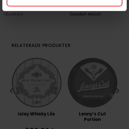
Varumärke
Göteborgs Rapé
Tillverkare
Swedish Match
RELATERADE PRODUKTER
Islay Whisky Lös
Lenny’s Cut
Portion