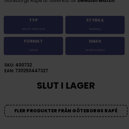
Göteborgs Rapé är tillverkat av
Swedish Match
.
TYP
STYRKA
WHITE PORTION
NORMAL
FORMAT
SMAK
LARGE
TRADITIONELL
SKU: 400732
EAN: 7311250447327
SLUT I LAGER
FLER PRODUKTER FRÅN GÖTEBORGS RAPÉ