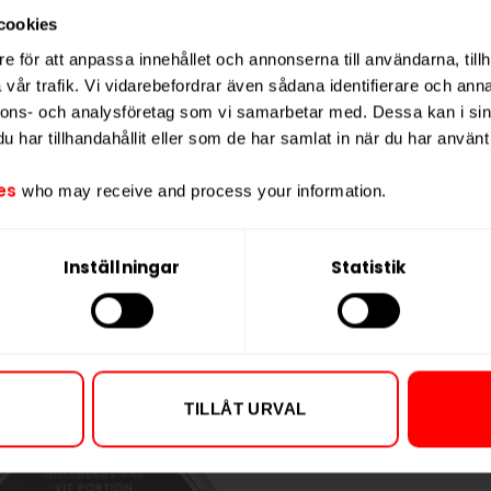
Nikotin per port
h en
smak som dröjer kvar
längre.
cookies
Nikotin per dos
e för att anpassa innehållet och annonserna till användarna, tillh
General White Mini som normalstarkt
Vikt per dosa
vår trafik. Vi vidarebefordrar även sådana identifierare och anna
lägre nikotinmängd
i ett mindre
nnons- och analysföretag som vi samarbetar med. Dessa kan i sin
Portioner per d
har tillhandahållit eller som de har samlat in när du har använt 
Vikt per portion
Varumärke
es
who may receive and process your information.
Tillverkare
Inställningar
Statistik
TILLÅT URVAL