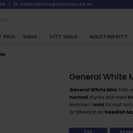
9:30 |
KUNDSERVICE@SNUSHALLEN.SE
 PRIS
SNUS
VITT SNUS
NIKOTINFRITT
INI
General White 
General White Mini
från 
normal
styrka och med
tr
kommer i
mini
format och 
är tillverkat av
Swedish M
TYP
STYR