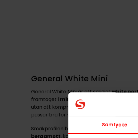
General White Mini
General White Mini är ett smidigt
white por
framtaget i
miniformat
för dig som vill ha 
utan att kompromissa med smaken. Portion
passar bra för vardagligt bruk.
Samtycke
Smakprofilen bygger på en
kryddig tobak
bergamott
, kompletterat av nyanser av
te