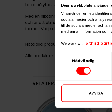
torra på ytan, vilket ger
lägre rinnighet
oc
Denna webbplats använder 
Vi använder enhetsidentifierar
Med en nikotinhalt på
8 mg/g
klassificeras 
sociala medier och analysera 
och är ett utmärkt val för dig som föredrar
till de sociala medier och a
format. Varje dosa innehåller 20 prillor.
med annan information som du 
5 third parti
We work with
Hitta alla produkter från
General
Alla produkter med smaken
Traditionell
Samtyckesval
Nödvändig
RELATERADE PRODUKTER
AVVISA