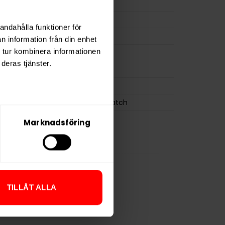
ion
4,0 mg
a
80 mg
andahålla funktioner för
10 g
n information från din enhet
 tur kombinera informationen
osa
20
deras tjänster.
0,5 g
General
Swedish Match
Marknadsföring
TILLÅT ALLA