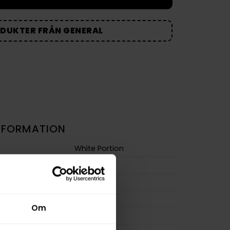
ODUKTER FRÅN GENERAL
NFORMATION
White Portion
Traditionell
Mini
Normal
Om
m
8,0 mg/g