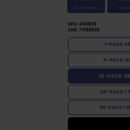
WHITE PORTION
NORM
SKU: 400839
EAN: 73198536
1-PACK 4
5-PACK 18
10-PACK 38
30-PACK 1 
50-PACK 1 