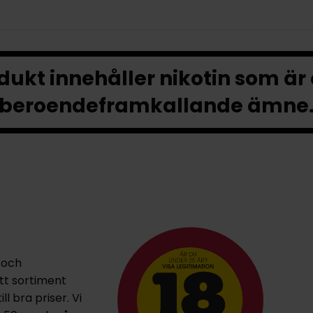
ukt innehåller nikotin som är
beroendeframkallande ämne
 och
ett sortiment
l bra priser. Vi