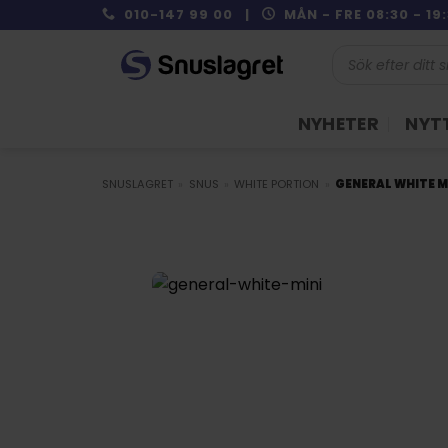
Skip
010-147 99 00 |
MÅN - FRE 08:30 - 1
to
Produktsökning
content
NYHETER
NYTT
SNUSLAGRET
»
SNUS
»
WHITE PORTION
»
GENERAL WHITE M