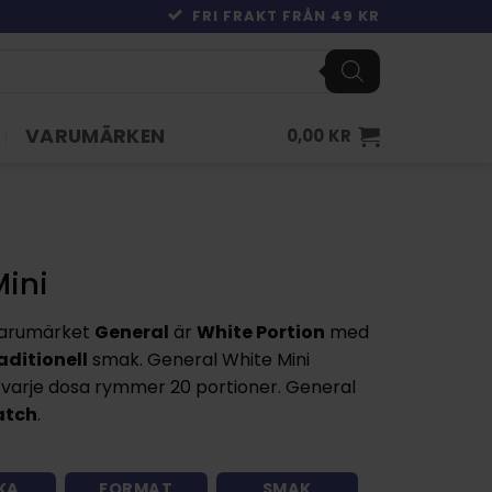
FRI FRAKT FRÅN 49 KR
VARUMÄRKEN
0,00
KR
Mini
varumärket
General
är
White Portion
med
aditionell
smak. General White Mini
varje dosa rymmer 20 portioner. General
atch
.
KA
FORMAT
SMAK