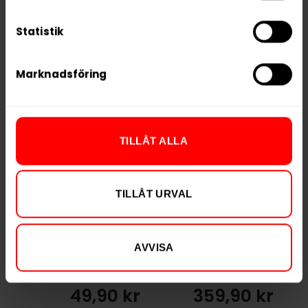
Tillverkare
BAT
Statistik
Marknadsföring
RELATERADE PRODUKTER
TILLÅT ALLA
TILLÅT URVAL
Ny design
AVVISA
General White
Lundgrens Vit
Strong
Portion Stark
49,90 kr
359,90 kr