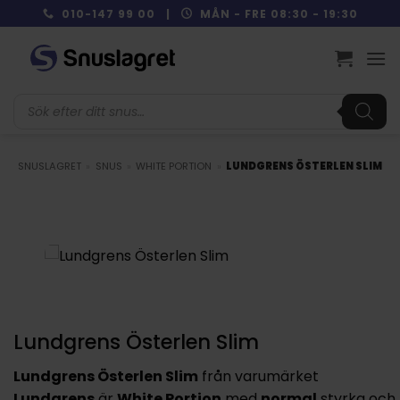
Skip
010-147 99 00 |
MÅN - FRE 08:30 - 19:30
to
content
Produktsökning
SNUSLAGRET
»
SNUS
»
WHITE PORTION
»
LUNDGRENS ÖSTERLEN SLIM
Lundgrens Österlen Slim
Lundgrens Österlen Slim
från varumärket
Lundgrens
är
White Portion
med
normal
styrka och