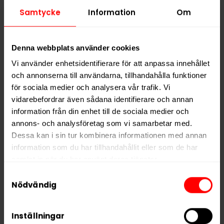
Alla produkter med smaken
Frukt
,
Traditionell
Samtycke
Information
Om
PRODUKTINFORMATION
Denna webbplats använder cookies
Typ
White Portion
Vi använder enhetsidentifierare för att anpassa innehållet
Smak
Frukt
,
Traditionell
och annonserna till användarna, tillhandahålla funktioner
Format
för sociala medier och analysera vår trafik. Vi
Slim
vidarebefordrar även sådana identifierare och annan
Styrka
Normal
information från din enhet till de sociala medier och
Nikotin per gram
10,0 mg/g
annons- och analysföretag som vi samarbetar med.
Dessa kan i sin tur kombinera informationen med annan
Nikotin per portion
7,0 mg
information som du har tillhandahållit eller som de har
Nikotin per dosa
154 mg
samlat in när du har använt deras tjänster.
Vikt per dosa
15 g
Samtyckesval
5 third parties
We work with
who may receive and
Nödvändig
Portioner per dosa
22
process your information.
Vikt per portion
0,7 g
Inställningar
Varumärke
Lundgrens