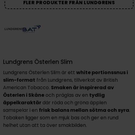
FLER PRODUKTER FRÅN LUNDGRENS
Lundgrens Österlen Slim
Lundgrens Österlen Slim är ett
white portionssnus i
slim-format
från Lundgrens, tillverkat av British
American Tobacco.
Smaken är inspirerad av
Österlen i Skåne
och präglas av en
tydlig
äppelkaraktär
där röda och gröna äpplen
samspelar i en
frisk balans mellan sötma och syra
.
Tobaken ligger som en mjuk bas och ger en rund
helhet utan att ta över smakbilden.