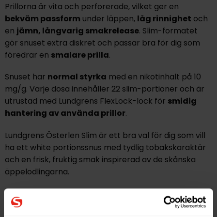
Prillorna är vita och perforerade, vilket ger en
bekväm passform
under läppen,
låg rinnighet
och
en
jämn, långvarig smakrelease
. Slim-formatet
gör snuset extra diskret och passar bra för dig som
föredrar en
smalare prilla
.
Snuset har
n
ormal
styrka
med en nikotinhalt på 10
mg/g. Varje dosa innehåller 22 slim-portioner och är
utrustad med Lundgrens FlexLock-lock för
smidig
hantering av använda prillor
.
Lundgrens Österlen Slim är ett bra val för dig som vill
ha ett white portionssnus med tydlig tobakskaraktär
och en frisk, fruktig smak inspirerad av de skånska
äppelodlingarna.
Hitta alla produkter från
Lundgrens