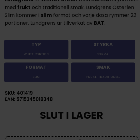
med
frukt
och traditionell smak. Lundgrens Österlen
Slim kommer i
slim
format och varje dosa rymmer 22
portioner. Lundgrens är tillverkat av
BAT
.
TYP
STYRKA
WHITE PORTION
NORMAL
FORMAT
SMAK
SLIM
FRUKT
,
TRADITIONELL
SKU: 401419
EAN: 5715345018348
SLUT I LAGER