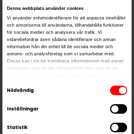
Denna webbplats använder cookies
Lundgrens Skärgården White Portion passar dig som
Vi använder enhetsidentifierare för att anpassa innehållet
vill ha ett traditionellt white portionssnus med en
och annonserna till användarna, tillhandahålla funktioner
tydlig tobaksbas, kompletterad av friska och somriga
för sociala medier och analysera vår trafik. Vi
bärtoner inspirerade av den svenska skärgården.
vidarebefordrar även sådana identifierare och annan
information från din enhet till de sociala medier och
Hitta alla produkter från
Lundgrens
annons- och analysföretag som vi samarbetar med.
Dessa kan i sin tur kombinera informationen med annan
Alla produkter med smaken
Traditionell
information som du har tillhandahållit eller som de har
samlat in när du har använt deras tjänster.
Samtyckesval
PRODUKTINFORMATION
5 third parties
We work with
who may receive and
Nödvändig
Typ
White Portion
process your information.
Smak
Traditionell
Inställningar
Format
Large
Styrka
Normal
Statistik