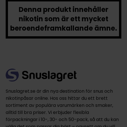
Denna produkt innehåller
nikotin som är ett mycket
beroendeframkallande ämne.
Snuslagret.se är din nya destination för snus och
nikotinpåsar online. Hos oss hittar du ett brett
sortiment av populära varumärken och smaker,
alltid till bra priser. Vi erbjuder flexibla
förpackningar i 10-, 30- och 50-pack, så att du kan
välja det som passar dig bäst – oavsett om du vill