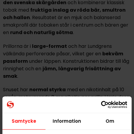
den svenska skärgården
och kombinerar klassisk
tobak med
fruktiga inslag av röda bär, smultron
och hallon
. Resultatet är en mjuk och balanserad
smakprofil där tobaken står i centrum och bären ger
en
rund och naturlig sötma
.
Prillorna är i
large-format
och har Lundgrens
välkända perforerade påsar, vilket ger en
bekväm
passform
under läppen. Konstruktionen bidrar till låg
rinnighet och en
jämn, långvarig frisättning av
smak
.
Snuset har
normal styrka
med en nikotinhalt på 10
mg/g, motsvarande 8 mg nikotin per prilla. Varje dosa
innehåller 22 portioner som väger 0,8 gram styck,
vilket ger en total snusvikt på 17,6 gram.
Samtycke
Information
Om
Ingredienser: Tobak, vatten, salt, natriumkarbonat,
propylenglykol, aromer, salmiak, lakritspulver.