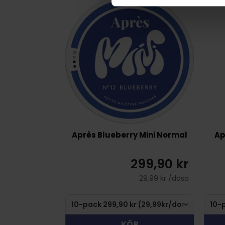
Après Blueberry Mini Normal
Ap
299,90 kr
29,99 kr /dosa
KÖP