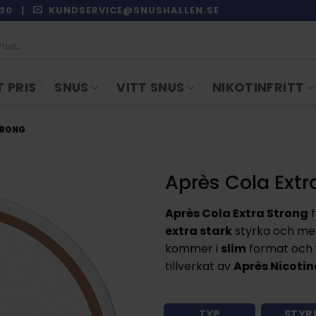
9:30 |
KUNDSERVICE@SNUSHALLEN.SE
 PRIS
SNUS
VITT SNUS
NIKOTINFRITT
TRONG
Après Cola Extr
Après Cola Extra Strong
f
extra stark
styrka och m
kommer i
slim
format och 
tillverkat av
Après Nicotin
TYP
STYR