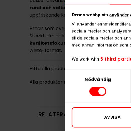
passar användare som söker en
intensiv
nik
rund och välbalanserad
, med tydliga col
uppfriskande karaktär.
Denna webbplats använder 
Vi använder enhetsidentifierar
Precis som övriga produkter från Après Nicot
sociala medier och analysera 
Stockholm och baseras helt på växtbasera
till de sociala medier och a
kvalitetsfokuserat val
för dig som vill ko
med annan information som du 
white-format.
5 third parti
We work with
Hitta alla produkter från
Après
Samtyckesval
Nödvändig
Alla produkter med smaken
Cola
RELATERADE PRODUKTER
AVVISA