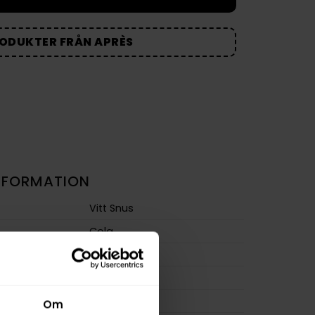
RODUKTER FRÅN APRÈS
NFORMATION
Vitt Snus
Cola
Slim
Extra Stark
m
15,0 mg/g
Om