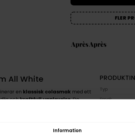
FLER P
im All White
PRODUKTI
Typ
binerar en
klassisk
colasmak
med ett
ydlig och
kraftfull
upplevelse
. De
Smak
läppen och är utformade för att kännas
Format
Styrka
 variant kategorin
extra stark
och
Nikotin per gra
Information