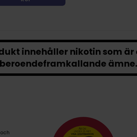
ukt innehåller nikotin som är
beroendeframkallande ämne
 och