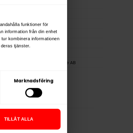
ion
8,3 mg
a
165 mg
11 g
andahålla funktioner för
n information från din enhet
osa
20
 tur kombinera informationen
0,6 g
deras tjänster.
Après
Après Nicotine AB
Marknadsföring
TILLÅT ALLA