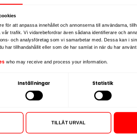
otinkick utan tobak.
Smakprofilen är
Nikotin per port
atoner som ger en igenkännbar och
Nikotin per dos
cookies
Vikt per dosa
e för att anpassa innehållet och annonserna till användarna, tillh
ine AB tillverkas Cola Extra Strong i
vår trafik. Vi vidarebefordrar även sådana identifierare och anna
Portioner per d
de material –
ett
modernt
och
nnons- och analysföretag som vi samarbetar med. Dessa kan i sin
Vikt per portion
mbinera hög styrka med ren smak i all
har tillhandahållit eller som de har samlat in när du har använt 
Varumärke
es
who may receive and process your information.
Tillverkare
Inställningar
Statistik
TILLÅT URVAL