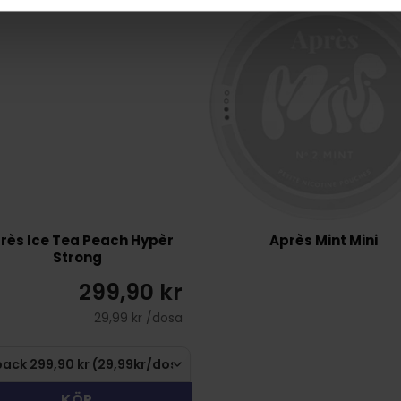
rès Ice Tea Peach Hypèr
Après Mint Mini
Strong
299,90 kr
29,99 kr /dosa
KÖP