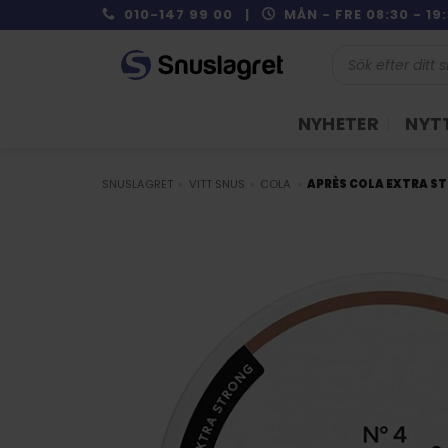
Skip
010-147 99 00 |
MÅN - FRE 08:30 - 1
to
Produktsökning
content
NYHETER
NYTT
SNUSLAGRET
»
VITT SNUS
»
COLA
»
APRÈS COLA EXTRA S