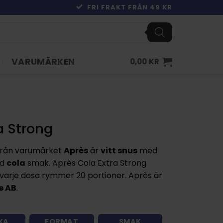
FRI FRAKT FRÅN 49 KR
VARUMÄRKEN
0,00
KR
a Strong
rån varumärket
Après
är
vitt snus
med
ed
cola
smak. Après Cola Extra Strong
varje dosa rymmer 20 portioner. Après är
e AB
.
KA
FORMAT
SMAK