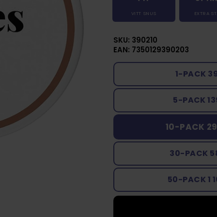
VITT SNUS
EXTRA S
SKU: 390210
EAN: 7350129390203
1-PACK 3
5-PACK 13
10-PACK 29
30-PACK 5
50-PACK 1 