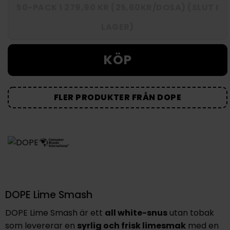
50-PACK 1 279,90 KR (25,60KR/DOSA) (SLUT I
LAGER)
KÖP
FLER PRODUKTER FRÅN DOPE
DOPE Lime Smash
DOPE Lime Smash är ett
all white-snus
utan tobak
som levererar en
syrlig och frisk limesmak
med en