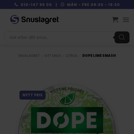
Skip
010-147 99 00 |
MÅN - FRE 08:30 - 19:30
to
content
Produktsökning
SNUSLAGRET
»
VITT SNUS
»
CITRUS
»
DOPE LIME SMASH
NYTT PRIS