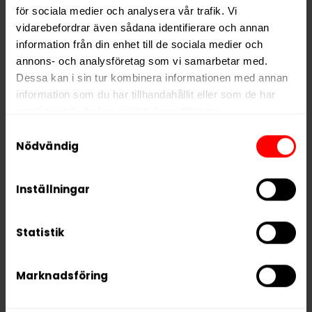
för sociala medier och analysera vår trafik. Vi
vidarebefordrar även sådana identifierare och annan
Alla produkter med smaken
Citrus
information från din enhet till de sociala medier och
annons- och analysföretag som vi samarbetar med.
PRODUKTINFORMATION
Dessa kan i sin tur kombinera informationen med annan
information som du har tillhandahållit eller som de har
Typ
Vitt Snus
samlat in när du har använt deras tjänster.
Smak
Citrus
Samtyckesval
Format
Slim
5 third parties
We work with
who may receive and
Nödvändig
process your information.
Styrka
Extra Stark
Nikotin per gram
16,0 mg/g
Inställningar
Nikotin per portion
11,2 mg
Statistik
Nikotin per dosa
246 mg
Vikt per dosa
15 g
Marknadsföring
Portioner per dosa
22
Vikt per portion
0,7 g