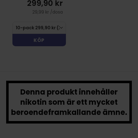
r
299,90 kr
sa
29,99 kr /dosa
KÖP
Denna produkt innehåller
nikotin som är ett mycket
beroendeframkallande ämne.