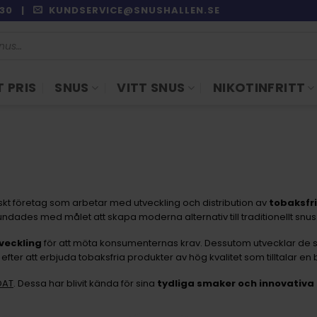
9:30 |
KUNDSERVICE@SNUSHALLEN.SE
 PRIS
SNUS
VITT SNUS
NIKOTINFRITT
kiskt företag som arbetar med utveckling och distribution av
tobaksfri
ndades med målet att skapa moderna alternativ till traditionellt snus
veckling
för att möta konsumenternas krav. Dessutom utvecklar de 
fter att erbjuda tobaksfria produkter av hög kvalitet som tilltalar e
OAT
. Dessa har blivit kända för sina
tydliga smaker och innovativa 