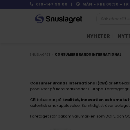
Skip
010-147 99 00 |
MÅN - FRE 08:30 - 1
to
Produktsökning
content
NYHETER
NYTT
SNUSLAGRET
»
CONSUMER BRANDS INTERNATIONAL
Consumer Brands International (CBI)
är ett tjec
produkter på flera marknader i Europa. Företaget gru
CBI fokuserar på
kvalitet, innovation och smakut
autentisk smakupplevelse. Samtidigt strävar bolaget e
Företaget står bakom varumärken som
DOPE
och
G