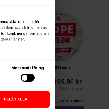
NYTT PRIS
andahålla funktioner för
n information från din enhet
 tur kombinera informationen
deras tjänster.
Tropical
DOPE Melon
Marknadsföring
229,90 kr
199,90 kr
22,99 kr /dosa
19,99 kr /dosa
TILLÅT ALLA