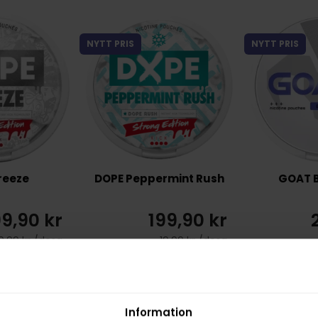
NYTT PRIS
NYTT PRIS
reeze
DOPE Peppermint Rush
GOAT B
99,90 kr
199,90 kr
9,99 kr /dosa
19,99 kr /dosa
P
KÖP
Information