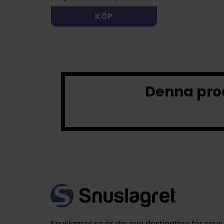
KÖP
Denna prod
Snuslagret.se är din nya destination för snus