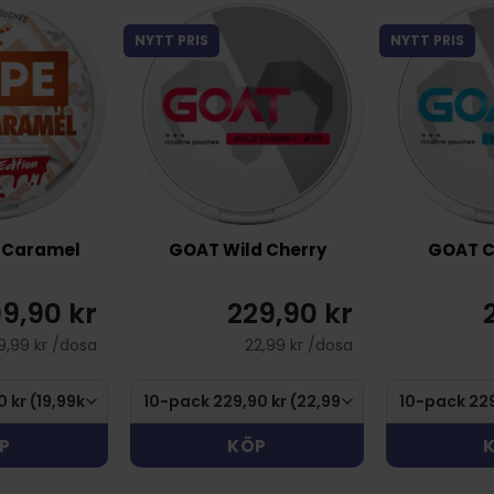
NYTT PRIS
NYTT PRIS
y Caramel
GOAT Wild Cherry
GOAT Cr
99,90 kr
229,90 kr
9,99 kr /dosa
22,99 kr /dosa
P
KÖP