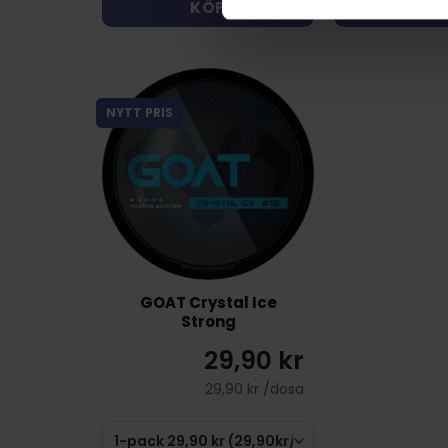
KÖP
KÖ
NYTT PRIS
GOAT Crystal Ice
Strong
29,90 kr
29,90 kr /dosa