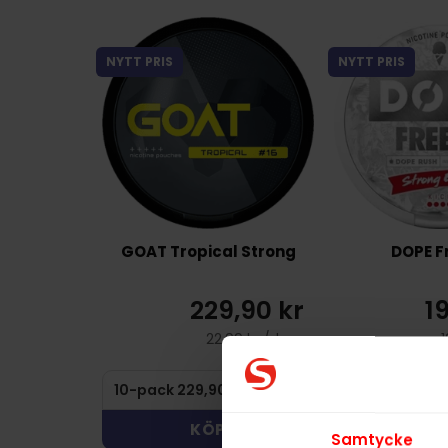
NYTT PRIS
NYTT PRIS
GOAT Tropical Strong
DOPE F
229,90 kr
1
22,99 kr /dosa
1
KÖP
KÖ
Samtycke