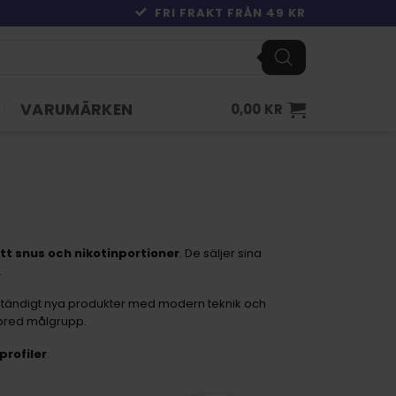
FRI FRAKT FRÅN 49 KR
VARUMÄRKEN
0,00
KR
tt snus och nikotinportioner
. De säljer sina
.
ständigt nya produkter med modern teknik och
n bred målgrupp.
profiler
.