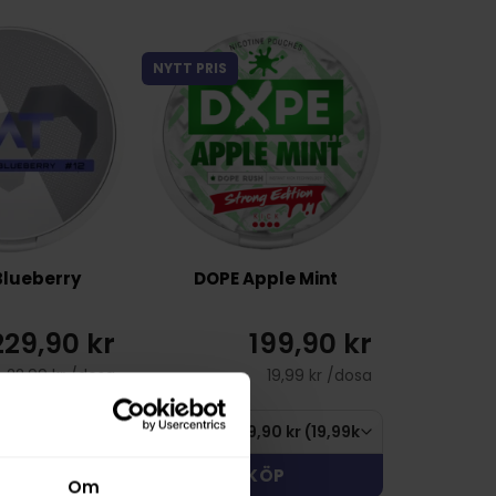
NYTT PRIS
lueberry
DOPE Apple Mint
229,90 kr
199,90 kr
22,99 kr /dosa
19,99 kr /dosa
KÖP
KÖP
Om