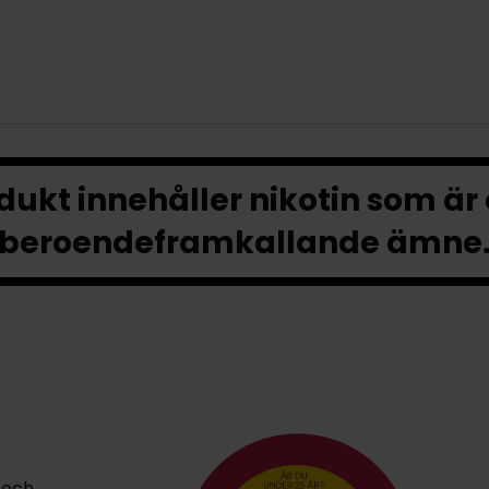
ukt innehåller nikotin som är
beroendeframkallande ämne
 och