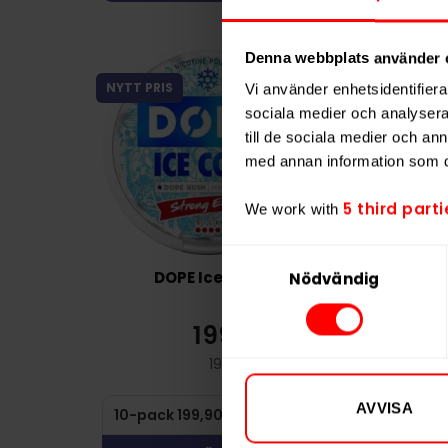
Denna webbplats använder 
NYTT PRIS
NYTT PRIS
Vi använder enhetsidentifierar
sociala medier och analysera 
till de sociala medier och a
med annan information som du 
5 third parti
We work with
Samtyckesval
DOPE Ice Cool
GOAT Bluebe
Nödvändig
199,90 kr
22
19,99 kr /dosa
2
AVVISA