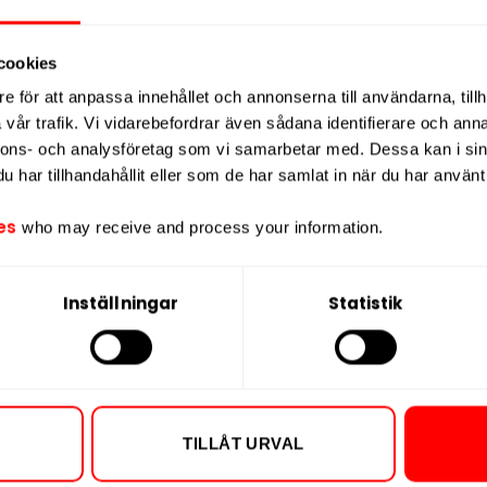
cookies
NYTT PRIS
NYTT PRIS
e för att anpassa innehållet och annonserna till användarna, tillh
vår trafik. Vi vidarebefordrar även sådana identifierare och anna
nnons- och analysföretag som vi samarbetar med. Dessa kan i sin
har tillhandahållit eller som de har samlat in när du har använt 
es
who may receive and process your information.
rry Strong
GOAT Wild Cherry
GOAT 
Inställningar
Statistik
Strong
9,90 kr
229,90 kr
2,99 kr /dosa
22,99 kr /dosa
TILLÅT URVAL