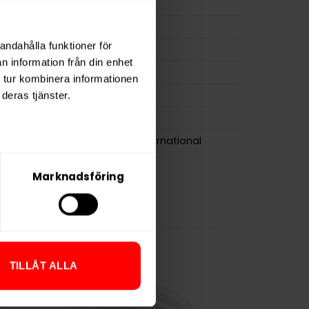
ion
11,2 mg
a
246 mg
andahålla funktioner för
15 g
n information från din enhet
osa
22
 tur kombinera informationen
0,7 g
deras tjänster.
DOPE
Consumer Brands International
Marknadsföring
TILLÅT ALLA