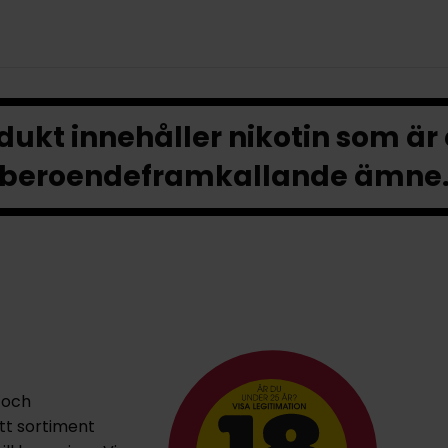
ukt innehåller nikotin som är
beroendeframkallande ämne
 och
ett sortiment