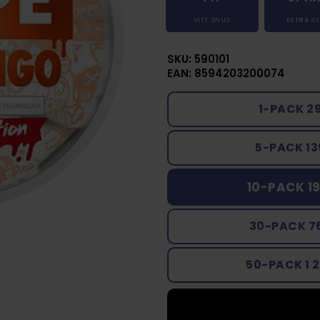
VITT SNUS
EXTRA S
SKU: 590101
EAN: 8594203200074
1-PACK 2
5-PACK 13
10-PACK 19
30-PACK 7
50-PACK 1 