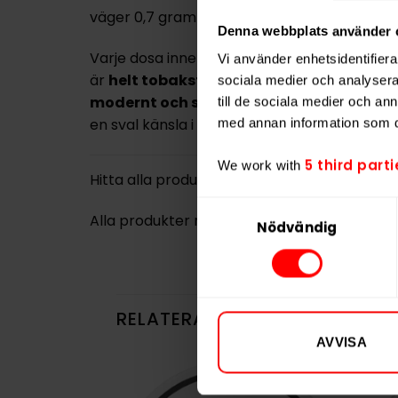
väger 0,7 gram och bidrar till en stabil och l
Denna webbplats använder 
Varje dosa innehåller 22 portioner med en t
Vi använder enhetsidentifierar
är
helt tobaksfri
och tillverkas i Tjeckien 
sociala medier och analysera 
modernt och smakfullt alternativ
för dig
till de sociala medier och a
en sval känsla i all white-format.
med annan information som du 
5 third parti
We work with
Hitta alla produkter från
DOPE
Samtyckesval
Alla produkter med smaken
Frukt
Nödvändig
RELATERADE PRODUKTER
AVVISA