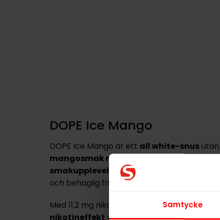
DOPE Ice Mango
DOPE Ice Mango är ett
all white-snus
utan
mangosmak med en kylande ton
för en
f
smakupplevelse
. De helvita prillorna är 
och behaglig frisättning av smak och nikotin
Med 11,2 mg nikotin per portion (16 mg/g) e
Samtycke
nikotineffekt
som klassificeras som normal 