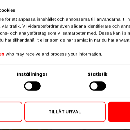
Nikotin per port
ångvarig känsla.
cookies
Nikotin per dos
otalvikt på 15,4 gram. DOPE Ice Mango
e för att anpassa innehållet och annonserna till användarna, tillh
Vikt per dosa
av Consumer Brands International –
ett
vår trafik. Vi vidarebefordrar även sådana identifierare och anna
Portioner per d
 som vill kombinera fruktig sötma med
nnons- och analysföretag som vi samarbetar med. Dessa kan i sin
Vikt per portion
har tillhandahållit eller som de har samlat in när du har använt 
Varumärke
es
who may receive and process your information.
Tillverkare
Inställningar
Statistik
TILLÅT URVAL