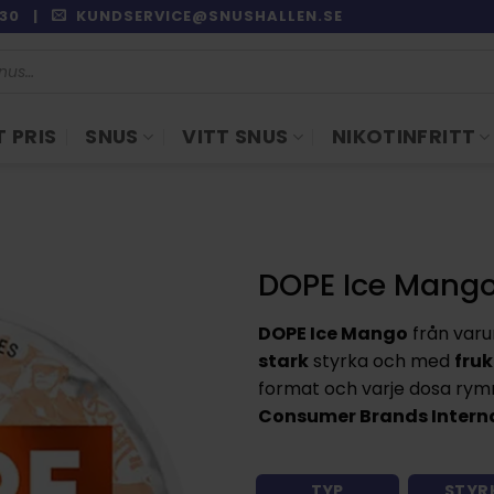
9:30 |
KUNDSERVICE@SNUSHALLEN.SE
 PRIS
SNUS
VITT SNUS
NIKOTINFRITT
DOPE Ice Mang
DOPE Ice Mango
från var
stark
styrka och med
fruk
format och varje dosa rymm
Consumer Brands Intern
TYP
STYR