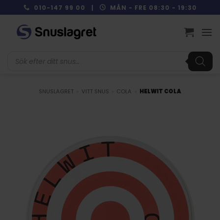
Skip
010-147 99 00 |
MÅN - FRE 08:30 - 19:30
to
content
Produktsökning
SNUSLAGRET
»
VITT SNUS
»
COLA
»
HELWIT COLA