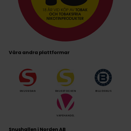
Våra andra plattformar
SNUSSIDAN
SNUSSTOCKEN
BILLIGSNUS
VAPEHANDEL
Snushallen i Norden AB