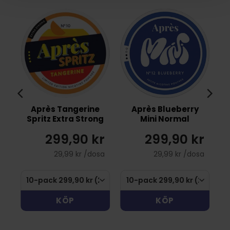
Après Tangerine
Après Blueberry
Spritz Extra Strong
Mini Normal
r
299,90 kr
299,90 kr
sa
29,99 kr /dosa
29,99 kr /dosa
KÖP
KÖP