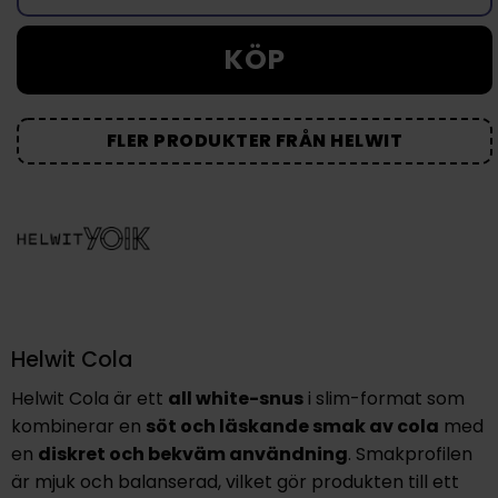
KÖP
FLER PRODUKTER FRÅN HELWIT
Helwit Cola
Helwit Cola är ett
all white-snus
i slim-format som
kombinerar en
söt och läskande smak av cola
med
en
diskret och bekväm användning
. Smakprofilen
är mjuk och balanserad, vilket gör produkten till ett