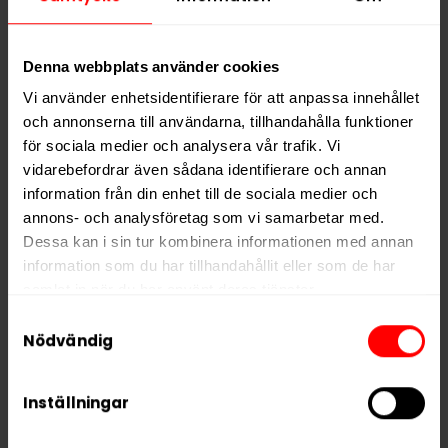
utanför Växjö som är känt för sitt fokus på hållbar
produktion och miljöanpassade förpackningar. Helwits
Denna webbplats använder cookies
torrare prillor är framtagna för att ge hög komfort
och minimal rinnighet.
Vi använder enhetsidentifierare för att anpassa innehållet
och annonserna till användarna, tillhandahålla funktioner
Ingredienser:
Fyllnadsmedel, fuktighetsbevarande
för sociala medier och analysera vår trafik. Vi
medel, vatten, arom, salt, nikotin polacrilex, erytritol,
vidarebefordrar även sådana identifierare och annan
surhetsreglerande medel, sukralos.
information från din enhet till de sociala medier och
annons- och analysföretag som vi samarbetar med.
Dessa kan i sin tur kombinera informationen med annan
Hitta alla produkter från
Helwit
information som du har tillhandahållit eller som de har
samlat in när du har använt deras tjänster.
Alla produkter med smaken
Cola
Samtyckesval
5 third parties
We work with
who may receive and
Nödvändig
process your information.
PRODUKTINFORMATION
Typ
Vitt Snus
Inställningar
Smak
Cola