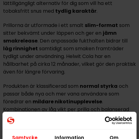
lättillgängligt alternativ för dig som vill ha ett
tobaksfritt snus med
tydlig karaktär
.
Prillorna är utformade i ett smalt
slim-format
som
sitter bekvämt under läppen och ger en
jämn
smakrelease
. Den anpassade fukthalten bidrar till
låg rinnighet
samtidigt som smaken framträder
tydligt under användning. Helwit Cola har en
hållbarhet på cirka 12 månader, vilket gör den praktisk
även för längre förvaring.
Produkten är klassificerad som
normal styrka
och
passar både nya och mer vana användare som
föredrar en
mildare nikotinupplevelse
.
Kombinationen av låg vikt per prilla och balanserad
nikotinnivå ger en behaglig och kontrollerad
användning i vardagen.
Samtycke
Information
Om
Helwit Cola tillverkas i Sverige av YOIK AB, ett företag