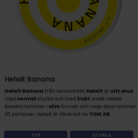
Helwit Banana
Helwit Banana
från varumärket
Helwit
är
vitt snus
med
normal
styrka och med
frukt
smak. Helwit
Banana kommer i
slim
format och varje dosa rymmer
20 portioner. Helwit är tillverkat av
YOIK AB
.
TYP
STYRKA