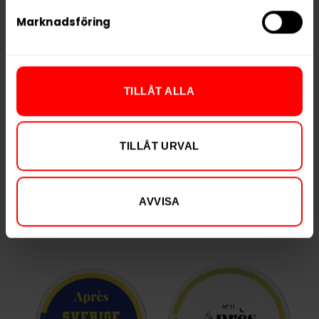
Nikotin per portion
3,5 mg
Marknadsföring
Nikotin per dosa
70 mg
Vikt per dosa
10 g
Portioner per dosa
20
TILLÅT ALLA
Vikt per portion
0,5 g
Varumärke
Helwit
TILLÅT URVAL
Tillverkare
YOIK AB
AVVISA
RELATERADE PRODUKTER