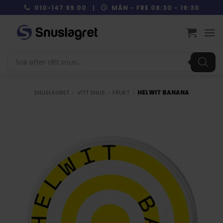
Skip
010-147 99 00 |
MÅN - FRE 08:30 - 19:30
to
content
Produktsökning
SNUSLAGRET
»
VITT SNUS
»
FRUKT
»
HELWIT BANANA