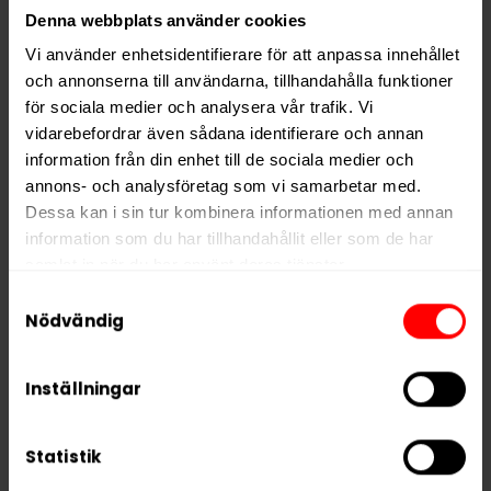
och
minimerar
rinnighet
.
Denna webbplats använder cookies
Ingredienser: Fyllnadsmedel, fuktighetsbevarande
Vi använder enhetsidentifierare för att anpassa innehållet
medel, vatten, nikotin polacrilex, arom, salt, erytritol,
och annonserna till användarna, tillhandahålla funktioner
surhetsreglerande medel, sukralos.
för sociala medier och analysera vår trafik. Vi
vidarebefordrar även sådana identifierare och annan
information från din enhet till de sociala medier och
Hitta alla produkter från
Helwit
annons- och analysföretag som vi samarbetar med.
Dessa kan i sin tur kombinera informationen med annan
Alla produkter med smaken
Frukt
information som du har tillhandahållit eller som de har
samlat in när du har använt deras tjänster.
PRODUKTINFORMATION
Samtyckesval
5 third parties
We work with
who may receive and
Nödvändig
Typ
Vitt Snus
process your information.
Smak
Frukt
Inställningar
Format
Slim
Styrka
Normal
Statistik
Nikotin per gram
7,0 mg/g