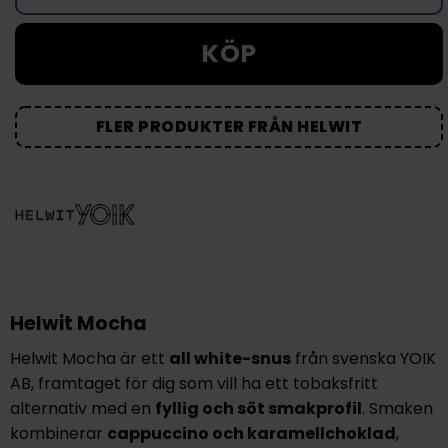
KÖP
FLER PRODUKTER FRÅN HELWIT
Helwit Mocha
Helwit Mocha är ett
all white-snus
från svenska YOIK
AB, framtaget för dig som vill ha ett tobaksfritt
alternativ med en
fyllig och söt smakprofil
. Smaken
kombinerar
cappuccino och karamellchoklad
,