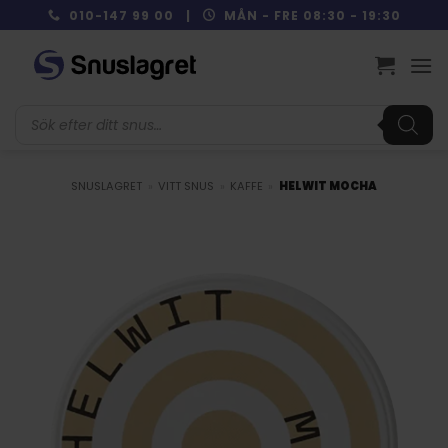
Skip
010-147 99 00 |
MÅN - FRE 08:30 - 19:30
to
content
Produktsökning
SNUSLAGRET
»
VITT SNUS
»
KAFFE
»
HELWIT MOCHA