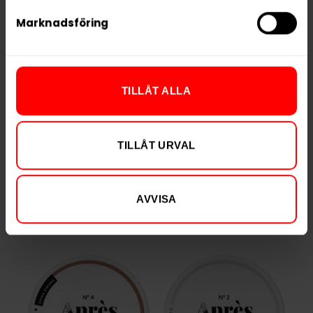
Nikotin per portion
4,5 mg
Marknadsföring
Nikotin per dosa
90 mg
Vikt per dosa
10 g
Portioner per dosa
20
TILLÅT ALLA
Vikt per portion
0,5 g
Varumärke
Helwit
TILLÅT URVAL
Tillverkare
YOIK AB
AVVISA
RELATERADE PRODUKTER