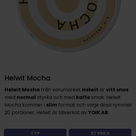
Helwit Mocha
Helwit Mocha
från varumärket
Helwit
är
vitt snus
med
normal
styrka och med
kaffe
smak. Helwit
Mocha kommer i
slim
format och varje dosa rymmer
20 portioner. Helwit är tillverkat av
YOIK AB
.
TYP
STYRKA