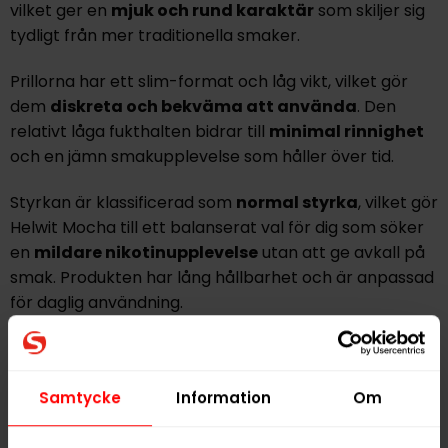
vilket ger en
mjuk och rund karaktär
som skiljer sig
tydligt från mer traditionella smaker.
Prillorna har ett slim-format och låg vikt, vilket gör
dem
diskreta och bekväma att använda
. Den
relativt låga fukthalten bidrar till
minimal rinnighet
och en jämn smakupplevelse som håller över tid.
Styrkan är klassificerad som
normal styrka
, vilket gör
Helwit Mocha till ett balanserat val för dig som söker
en
mildare nikotinupplevelse
utan att ge avkall på
smak. Produkten har lång hållbarhet och är anpassad
för daglig användning.
Helwit Mocha tillverkas i Sverige av YOIK AB, ett
företag med tydligt fokus på hållbar produktion och
miljöanpassade förpackningar. Ett genomtänkt val för
Samtycke
Information
Om
dig som vill kombinera
dessertliknande smak
med
hög komfort och tobaksfri användning.