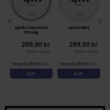
Après Cola Extra
Après Mint
ng
Strong
299,90 kr
299,90 kr
29,99 kr /dosa
29,99 kr /dosa
KÖP
KÖP