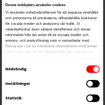
Denna webbplats använder cookies
Ingredienser:
Fyllnadsmedel, fuktighetsbevarande
Vi använder enhetsidentifierare för att anpassa innehållet
medel, vatten, arom, nikotin polacrilex, salt, erytritol,
och annonserna till användarna, tillhandahålla funktioner
surhetsreglerande medel, sukralos.
för sociala medier och analysera vår trafik. Vi
vidarebefordrar även sådana identifierare och annan
information från din enhet till de sociala medier och
Hitta alla produkter från
Helwit
annons- och analysföretag som vi samarbetar med.
Dessa kan i sin tur kombinera informationen med annan
Alla produkter med smaken
Kaffe
information som du har tillhandahållit eller som de har
samlat in när du har använt deras tjänster.
PRODUKTINFORMATION
Samtyckesval
5 third parties
We work with
who may receive and
Nödvändig
Typ
Vitt Snus
process your information.
Smak
Kaffe
Inställningar
Format
Slim
Styrka
Normal
Statistik
Nikotin per gram
9,0 mg/g