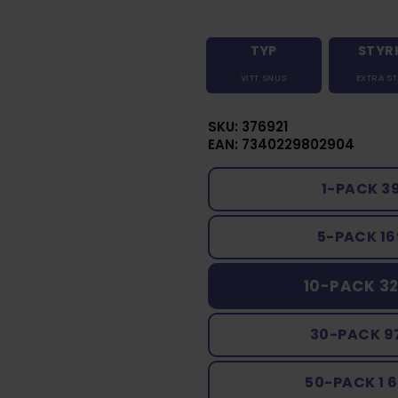
TYP
STYR
VITT SNUS
EXTRA S
SKU: 376921
EAN: 7340229802904
1-PACK 3
5-PACK 16
10-PACK 32
30-PACK 9
50-PACK 1 