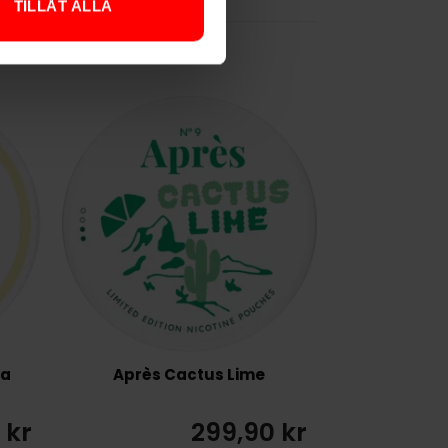
TILLÅT ALLA
ra
Après Cactus Lime
 kr
299,90 kr