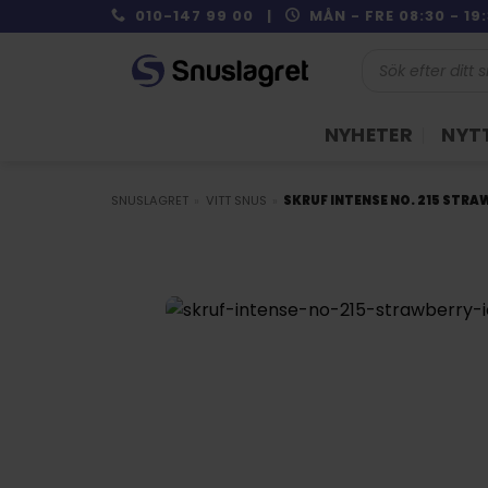
Skip
010-147 99 00 |
MÅN - FRE 08:30 - 1
to
Produktsökning
content
NYHETER
NYTT
SNUSLAGRET
»
VITT SNUS
»
SKRUF INTENSE NO. 215 STR