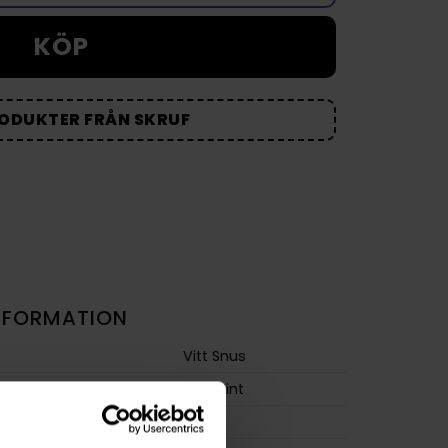
KÖP
RODUKTER FRÅN SKRUF
NFORMATION
Vitt Snus
Bär
,
Mint
Slim