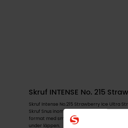
Skruf INTENSE No. 215 Straw
Skruf Intense No.215 Strawberry Ice Ultra Str
Skruf Snus inom serien Skruf Intense Nicotin
format med smala portioner som är utforma
under läppen.