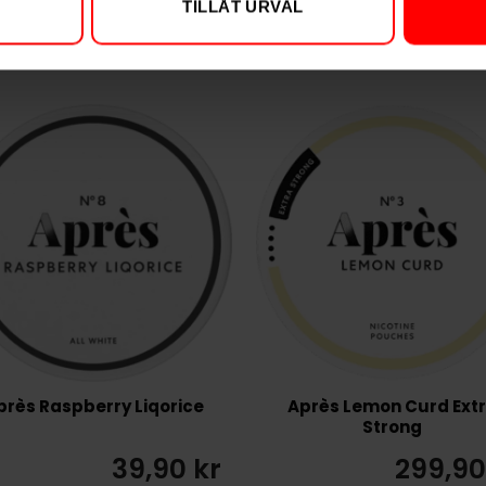
TILLÅT URVAL
près Raspberry Liqorice
Après Lemon Curd Ext
Strong
39,90 kr
299,90