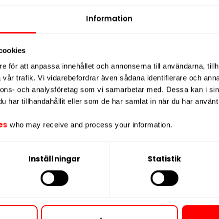
Styrka
är söt bärsmak möter en tydlig
Information
Nikotin per gra
och kraftfull smakprofil med både
Nikotin per port
ukten till ett alternativ för användare
cookies
Nikotin per dos
 smak.
e för att anpassa innehållet och annonserna till användarna, tillh
Vikt per dosa
innehåller 11,3 mg nikotin per portion,
vår trafik. Vi vidarebefordrar även sådana identifierare och anna
Portioner per d
åller 20 prillor och har en totalvikt
nnons- och analysföretag som vi samarbetar med. Dessa kan i sin
Vikt per portion
har tillhandahållit eller som de har samlat in när du har använt 
Varumärke
kotinportioner i olika smaker och
es
who may receive and process your information.
Tillverkare
ar högre nikotinhalt i slim-format.
Inställningar
Statistik