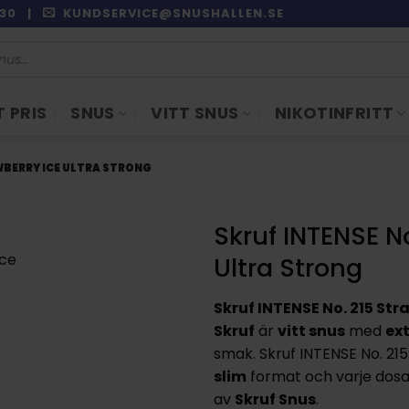
9:30 |
KUNDSERVICE@SNUSHALLEN.SE
 PRIS
SNUS
VITT SNUS
NIKOTINFRITT
AWBERRY ICE ULTRA STRONG
Skruf INTENSE No
Ultra Strong
Skruf INTENSE No. 215 Str
Skruf
är
vitt snus
med
ext
smak. Skruf INTENSE No. 21
slim
format och varje dosa 
av
Skruf Snus
.