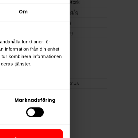
Extra Stark
Om
m
16,0 mg/g
ion
11,2 mg
a
224 mg
andahålla funktioner för
14 g
n information från din enhet
osa
20
 tur kombinera informationen
0,7 g
deras tjänster.
Skruf
Skruf Snus
Marknadsföring