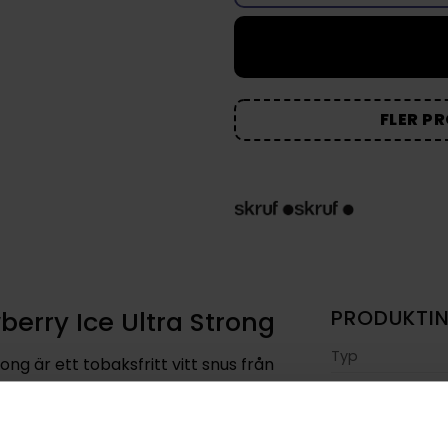
FLER P
berry Ice Ultra Strong
PRODUKTI
Typ
ong är ett tobaksfritt vitt snus från
e Pouches. Produkten levereras i slim-
Smak
de för att sitta diskret och bekvämt
Format