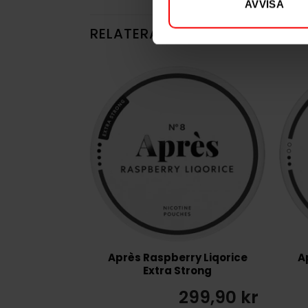
AVVISA
RELATERADE PRODUKTER
Après Raspberry Liqorice
A
Extra Strong
299,90 kr