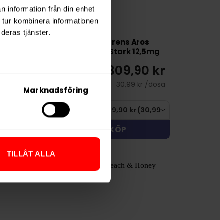
n information från din enhet
 tur kombinera informationen
deras tjänster.
s Månskära
Lundgrens Aros
Skugga Stark 12,5mg
09,90 kr
309,90 kr
30,99 kr /dosa
30,99 kr /dosa
Marknadsföring
KÖP
KÖP
TILLÅT ALLA