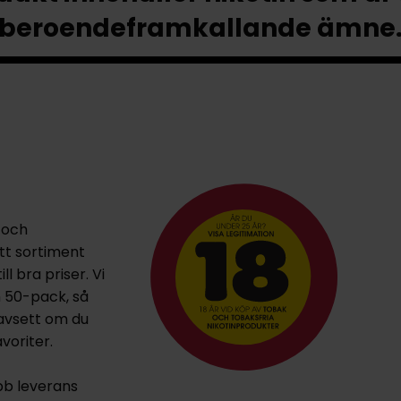
beroendeframkallande ämne
 och
ett sortiment
l bra priser. Vi
h 50-pack, så
oavsett om du
voriter.
bb leverans