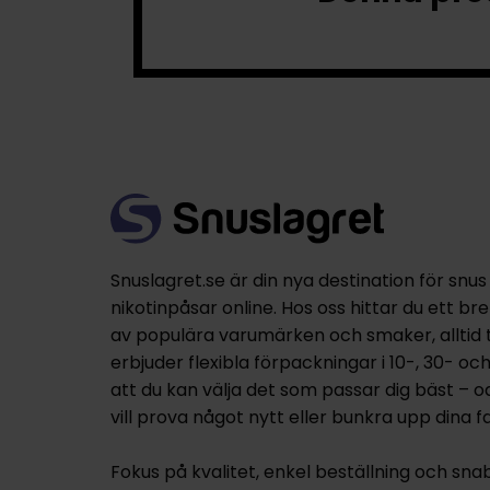
Snuslagret.se är din nya destination för snus
nikotinpåsar online. Hos oss hittar du ett br
av populära varumärken och smaker, alltid til
erbjuder flexibla förpackningar i 10-, 30- oc
att du kan välja det som passar dig bäst – 
vill prova något nytt eller bunkra upp dina fa
Fokus på kvalitet, enkel beställning och sna