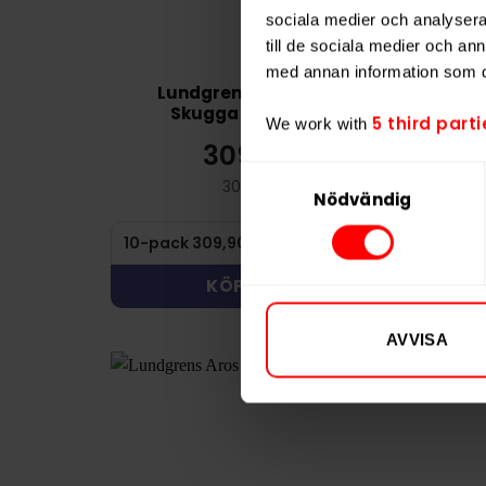
sociala medier och analysera 
till de sociala medier och a
med annan information som du 
Lundgrens Aros
Lundgrens
Skugga 8mg
5 third parti
We work with
309,90 kr
30
Samtyckesval
30,99 kr /dosa
3
Nödvändig
KÖP
KÖ
AVVISA