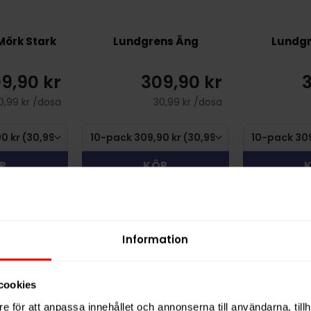
Mörk Stark
Lundgrens Äng
Lundgr
9,90 kr
309,90 kr
3
0,99 kr /dosa
30,99 kr /dosa
P
KÖP
Information
cookies
e för att anpassa innehållet och annonserna till användarna, tillh