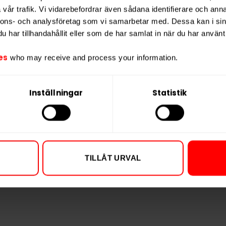
vår trafik. Vi vidarebefordrar även sådana identifierare och anna
nnons- och analysföretag som vi samarbetar med. Dessa kan i sin
har tillhandahållit eller som de har samlat in när du har använt 
 Rimfrost
Lundgrens Aros
Lundgren
Frostnatt 10mg
es
who may receive and process your information.
9,90 kr
309,90 kr
3
0,99 kr /dosa
30,99 kr /dosa
Inställningar
Statistik
P
KÖP
TILLÅT URVAL