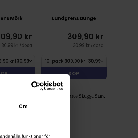
ens Mörk
Lundgrens Dunge
09,90 kr
309,90 kr
30,99 kr /dosa
30,99 kr /dosa
KÖP
KÖP
Om
andahålla funktioner för