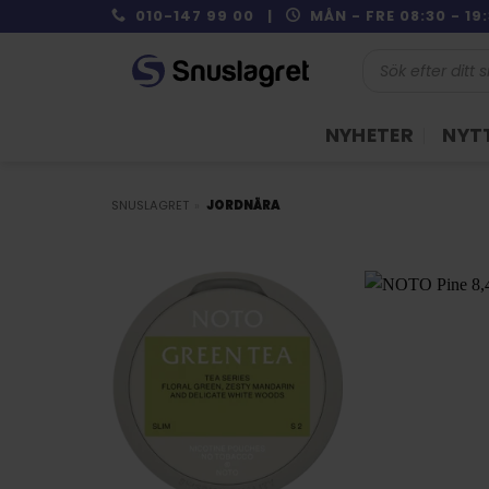
Skip
010-147 99 00 |
MÅN - FRE 08:30 - 1
to
Produktsökning
content
NYHETER
NYTT
SNUSLAGRET
»
JORDNÄRA