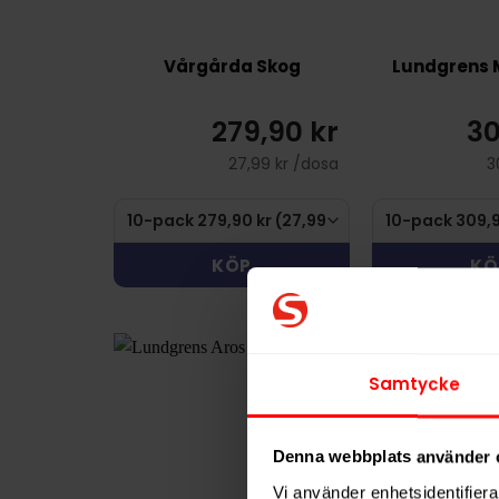
Vårgårda Skog
Lundgrens 
279,90 kr
30
27,99 kr /dosa
3
KÖP
KÖ
Samtycke
Denna webbplats använder 
Vi använder enhetsidentifierar