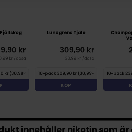
Fjällskog
Lundgrens Tjäle
Chainpo
Va
9,90 kr
309,90 kr
0,99 kr /dosa
30,99 kr /dosa
P
KÖP
ukt innehåller nikotin som är