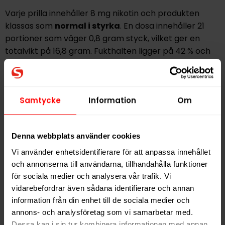
Varje prilla innehåller 8 mg nikotin och produkten
klassas som
normal i styrka
. En dosa innehåller 21
portioner som väger 0,8 gram styck, vilket ger en
totalvikt på 16,8 gram. Fukthalten ligger på 42 % och
hållbarheten är cirka 11 månader.
Lundgrens Mörk All White passar dig som uppskattar
mörka, kryddiga smaker och söker ett tobaksfritt vitt
Samtycke
Information
Om
snus med tydlig karaktär, klassisk passform och
balanserad nikotineffekt.
Denna webbplats använder cookies
Vi använder enhetsidentifierare för att anpassa innehållet
Hitta alla produkter från
Lundgrens All White
och annonserna till användarna, tillhandahålla funktioner
för sociala medier och analysera vår trafik. Vi
Alla produkter med smaken
Jordnära
,
Traditionell
vidarebefordrar även sådana identifierare och annan
information från din enhet till de sociala medier och
PRODUKTINFORMATION
annons- och analysföretag som vi samarbetar med.
Dessa kan i sin tur kombinera informationen med annan