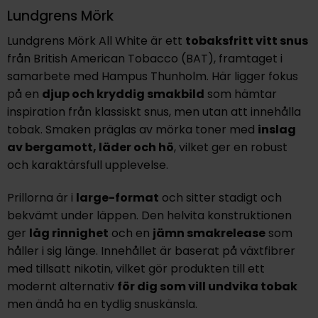
Lundgrens Mörk
Lundgrens Mörk All White är ett
tobaksfritt vitt snus
från British American Tobacco (BAT), framtaget i
samarbete med Hampus Thunholm. Här ligger fokus
på en
djup och kryddig smakbild
som hämtar
inspiration från klassiskt snus, men utan att innehålla
tobak. Smaken präglas av mörka toner med
inslag
av bergamott, läder och hö
, vilket ger en robust
och karaktärsfull upplevelse.
Prillorna är i
large-format
och sitter stadigt och
bekvämt under läppen. Den helvita konstruktionen
ger
låg rinnighet
och en
jämn smakrelease
som
håller i sig länge. Innehållet är baserat på växtfibrer
med tillsatt nikotin, vilket gör produkten till ett
modernt alternativ
för dig som vill undvika tobak
men ändå ha en tydlig snuskänsla.