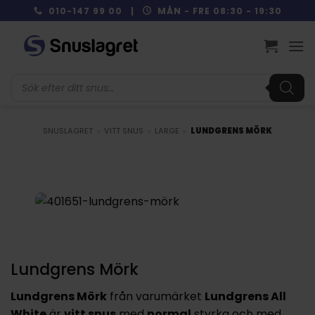
Skip
010-147 99 00 |
MÅN - FRE 08:30 - 19:30
to
content
Produktsökning
SNUSLAGRET
»
VITT SNUS
»
LARGE
»
LUNDGRENS MÖRK
Lundgrens Mörk
Lundgrens Mörk
från varumärket
Lundgrens All
White
är
vitt snus
med
normal
styrka och med