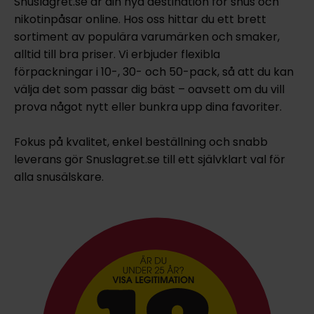
Snuslagret.se är din nya destination för snus och
nikotinpåsar online. Hos oss hittar du ett brett
sortiment av populära varumärken och smaker,
alltid till bra priser. Vi erbjuder flexibla
förpackningar i 10-, 30- och 50-pack, så att du kan
välja det som passar dig bäst – oavsett om du vill
prova något nytt eller bunkra upp dina favoriter.
Fokus på kvalitet, enkel beställning och snabb
leverans gör Snuslagret.se till ett självklart val för
alla snusälskare.