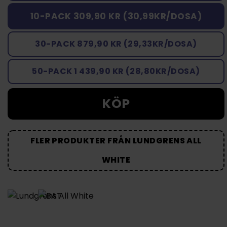
10-PACK 309,90 KR (30,99KR/DOSA)
30-PACK 879,90 KR (29,33KR/DOSA)
50-PACK 1 439,90 KR (28,80KR/DOSA)
KÖP
FLER PRODUKTER FRÅN LUNDGRENS ALL
WHITE