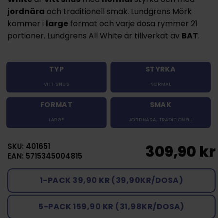
jordnära
och traditionell smak. Lundgrens Mörk
kommer i
large
format och varje dosa rymmer 21
portioner. Lundgrens All White är tillverkat av
BAT
.
TYP
STYRKA
VITT SNUS
NORMAL
FORMAT
SMAK
LARGE
JORDNÄRA
,
TRADITIONELL
SKU: 401651
309,90 kr
EAN: 5715345004815
1-PACK 39,90 KR (39,90KR/DOSA)
5-PACK 159,90 KR (31,98KR/DOSA)