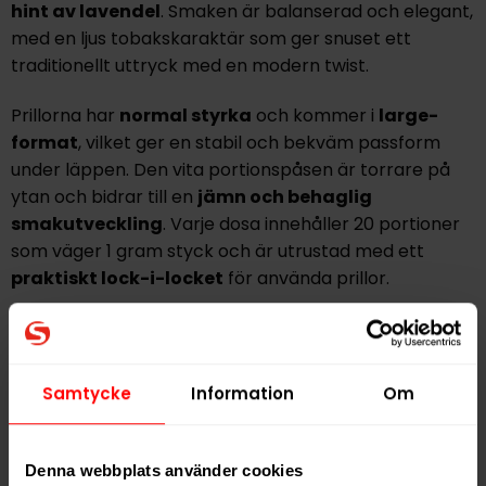
hint av lavendel
. Smaken är balanserad och elegant,
med en ljus tobakskaraktär som ger snuset ett
traditionellt uttryck med en modern twist.
Prillorna har
normal styrka
och kommer i
large-
format
, vilket ger en stabil och bekväm passform
under läppen. Den vita portionspåsen är torrare på
ytan och bidrar till en
jämn och behaglig
smakutveckling
. Varje dosa innehåller 20 portioner
som väger 1 gram styck och är utrustad med ett
praktiskt lock-i-locket
för använda prillor.
Nikotininnehållet ligger på 10 mg nikotin per gram,
vilket gör Vårgårda Skog till ett utmärkt val för dig
som vill ha en balanserad nikotineffekt tillsammans
Samtycke
Information
Om
med en
örtig och naturinspirerad smakprofil
.
Vårgårda Skog tillverkas av Nordic Snus i Vårgårda, i
Denna webbplats använder cookies
den anrika kvarnen vid Säveån, där även andra