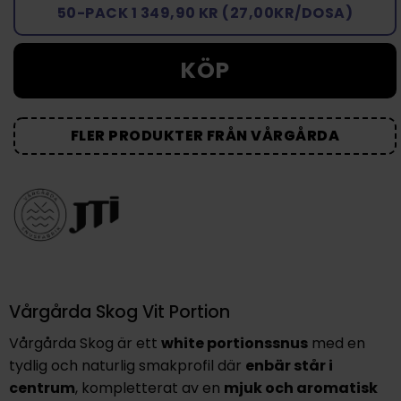
50-PACK 1 349,90 KR (27,00KR/DOSA)
KÖP
FLER PRODUKTER FRÅN VÅRGÅRDA
Vårgårda Skog Vit Portion
Vårgårda Skog är ett
white portionssnus
med en
tydlig och naturlig smakprofil där
enbär står i
centrum
, kompletterat av en
mjuk och aromatisk