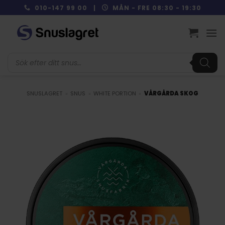
Skip
010-147 99 00 |
MÅN - FRE 08:30 - 19:30
to
content
Produktsökning
SNUSLAGRET
»
SNUS
»
WHITE PORTION
»
VÅRGÅRDA SKOG