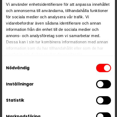
Vi använder enhetsidentifierare för att anpassa innehållet
välkända snusvarumärken produceras.
och annonserna till användarna, tillhandahålla funktioner
för sociala medier och analysera vår trafik. Vi
Hitta alla produkter från
Vårgårda
vidarebefordrar även sådana identifierare och annan
information från din enhet till de sociala medier och
Alla produkter med smaken
Jordnära
,
Traditionell
annons- och analysföretag som vi samarbetar med.
Dessa kan i sin tur kombinera informationen med annan
information som du har tillhandahållit eller som de har
PRODUKTINFORMATION
samlat in när du har använt deras tjänster.
Typ
White Portion
Samtyckesval
5 third parties
We work with
who may receive and
Nödvändig
Smak
Jordnära
,
Traditionell
process your information.
Format
Large
Inställningar
Styrka
Normal
Nikotin per gram
10,0 mg/g
Statistik
Nikotin per portion
10,0 mg
Nikotin per dosa
200 mg
Marknadsföring