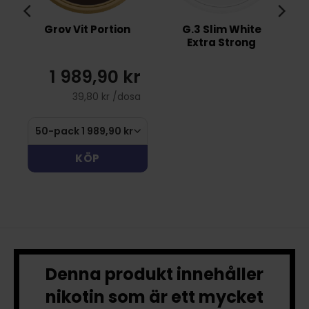
Grov Vit Portion
G.3 Slim White
t
Extra Strong
1 989,90 kr
39,80 kr /dosa
KÖP
Denna produkt innehåller
nikotin som är ett mycket