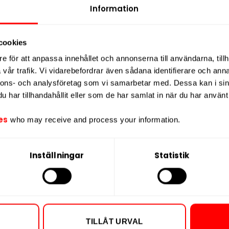
Information
ott, läder och hö
, vilket ger ett
Nikotin per port
 gillar djupare smaker.
Nikotin per dos
cookies
0 mg nikotin per prilla, vilket motsvarar
Vikt per dosa
nehållet är baserat på växtfibrer med
e för att anpassa innehållet och annonserna till användarna, tillh
Portioner per d
vår trafik. Vi vidarebefordrar även sådana identifierare och anna
Vikt per portion
nnons- och analysföretag som vi samarbetar med. Dessa kan i sin
tiv för dig som vill ha en
kraftfull
har tillhandahållit eller som de har samlat in när du har använt 
Varumärke
k, mörk smakprofil
– i ett modernt all
Tillverkare
es
who may receive and process your information.
te
Inställningar
Statistik
itionell
TILLÅT URVAL