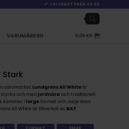
FRI FRAKT FRÅN 49 KR
VARUMÄRKEN
0,00
KR
 Stark
ån varumärket
Lundgrens All White
är
styrka och med
jordnära
och traditionell
rk kommer i
large
format och varje dosa
ens All White är tillverkat av
BAT
.
KA
FORMAT
SMAK