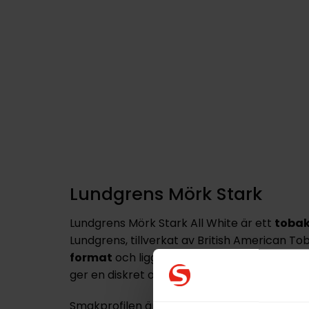
Lundgrens Mörk Stark
Lundgrens Mörk Stark All White är ett
tobaks
Lundgrens, tillverkat av British American Tob
format
och ligger stadigt under läppen, sa
ger en diskret och behaglig användning.
Smakprofilen är
mörk och tydlig
, med insp