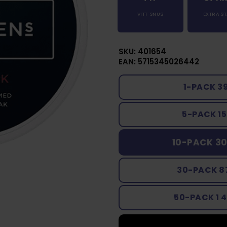
VITT SNUS
EXTRA S
SKU: 401654
EAN: 5715345026442
1-PACK 3
5-PACK 15
10-PACK 30
30-PACK 8
50-PACK 1 