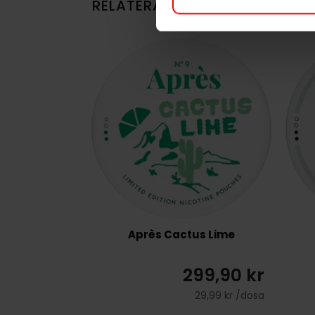
RELATERADE PRODUKTER
Après Cactus Lime
299,90 kr
29,99 kr /dosa