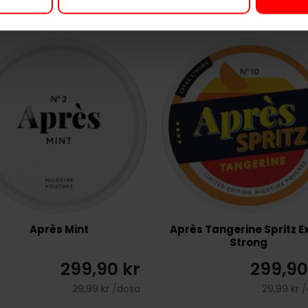
Après Mint
Après Tangerine Spritz E
Strong
299,90 kr
299,90
29,99 kr /dosa
29,99 kr 