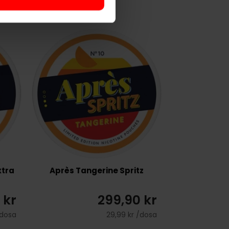
xtra
Après Tangerine Spritz
 kr
299,90 kr
/dosa
29,99 kr /dosa