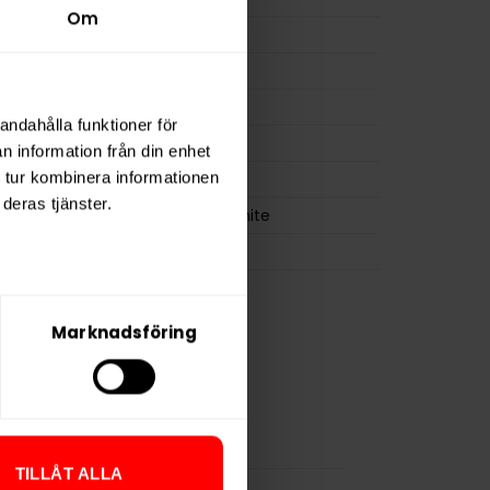
Om
ion
10,0 mg
a
210 mg
17 g
andahålla funktioner för
osa
21
n information från din enhet
0,8 g
 tur kombinera informationen
deras tjänster.
Lundgrens All White
BAT
Marknadsföring
TILLÅT ALLA