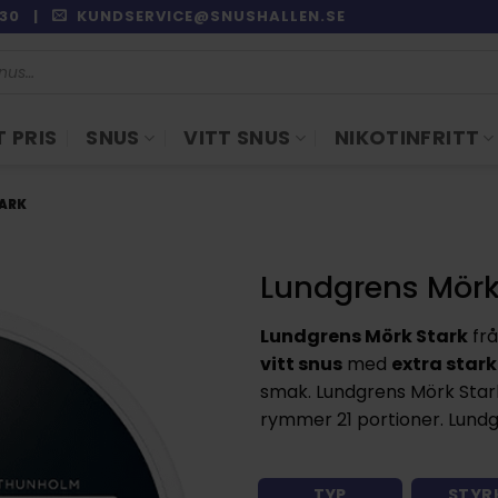
9:30 |
KUNDSERVICE@SNUSHALLEN.SE
 PRIS
SNUS
VITT SNUS
NIKOTINFRITT
TARK
Lundgrens Mörk
Lundgrens Mörk Stark
fr
vitt snus
med
extra stark
smak. Lundgrens Mörk Sta
rymmer 21 portioner. Lundgr
TYP
STYR