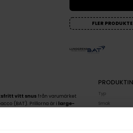
FLER PRODUKTE
PRODUKTI
Typ
fritt vitt snus
från varumärket
acco (BAT). Prillorna är i
large-
Smak
mtidigt som den helvita konstruktionen
Format
Styrka
iration från klassiskt snus. Här möts
Nikotin per gra