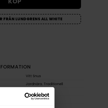
KÖP
R FRÅN LUNDGRENS ALL WHITE
NFORMATION
Vitt Snus
Jordnära
,
Traditionell
Large
Extra Stark
m
12,5 mg/g