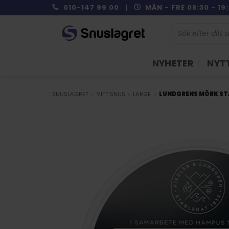
Skip
010-147 99 00 |
MÅN - FRE 08:30 - 1
to
Produktsökning
content
NYHETER
NYTT
SNUSLAGRET
»
VITT SNUS
»
LARGE
»
LUNDGRENS MÖRK S