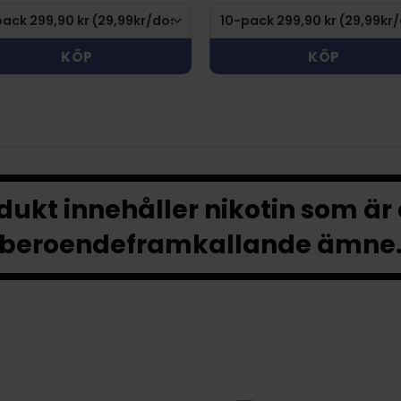
KÖP
KÖP
ukt innehåller nikotin som är
beroendeframkallande ämne