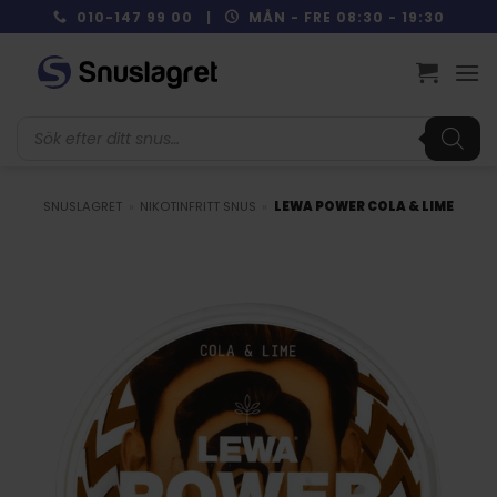
Skip
010-147 99 00 |
MÅN - FRE 08:30 - 19:30
to
content
Produktsökning
SNUSLAGRET
»
NIKOTINFRITT SNUS
»
LEWA POWER COLA & LIME