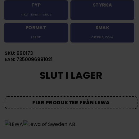
TYP
STYRKA
NIKOTINFRITT SNUS
FORMAT
SMAK
LARGE
CITRUS
,
COLA
SKU: 990173
EAN: 7350096991021
SLUT I LAGER
FLER PRODUKTER FRÅN LEWA