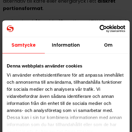
alternativ till kaffe eller energidryck i ett
diskret
portionsformat
.
En dosa innehåller cirka 18 portioner. LEWA Power Cola
& Lime tillverkas av LEWA of Sweden AB i Örnsköldsvik
och är en del av varumärkets funktionella sortiment
med fokus på nikotinfria alternativ i portionsform.
Samtycke
Information
Om
LEWA Power Cola & Lime
passar dig som söker
energi, smak och funktion
i ett modernt och
Denna webbplats använder cookies
nikotinfritt format. Produkten är inte avsedd som
Vi använder enhetsidentifierare för att anpassa innehållet
ersättning för kost eller sömn och
bör användas
och annonserna till användarna, tillhandahålla funktioner
ansvarsfullt
.
för sociala medier och analysera vår trafik. Vi
vidarebefordrar även sådana identifierare och annan
information från din enhet till de sociala medier och
Hitta alla produkter från
LEWA
annons- och analysföretag som vi samarbetar med.
Dessa kan i sin tur kombinera informationen med annan
Alla produkter med smaken
Citrus
,
Cola
information som du har tillhandahållit eller som de har
samlat in när du har använt deras tjänster.