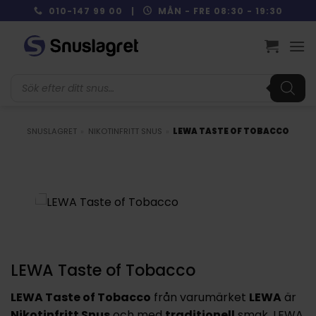
Skip
010-147 99 00 |
MÅN - FRE 08:30 - 19:30
to
content
Produktsökning
SNUSLAGRET
»
NIKOTINFRITT SNUS
»
LEWA TASTE OF TOBACCO
LEWA Taste of Tobacco
LEWA Taste of Tobacco
från varumärket
LEWA
är
Nikotinfritt Snus
och med
traditionell
smak. LEWA