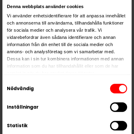
Denna webbplats använder cookies
PRODUKTINFORMATION
Vi använder enhetsidentifierare för att anpassa innehållet
och annonserna till användarna, tillhandahålla funktioner
Typ
Nikotinfritt Snus
för sociala medier och analysera vår trafik. Vi
Smak
Traditionell
vidarebefordrar även sådana identifierare och annan
information från din enhet till de sociala medier och
Format
Large
annons- och analysföretag som vi samarbetar med.
Vikt per dosa
10 g
Dessa kan i sin tur kombinera informationen med annan
Portioner per dosa
18
information som du har tillhandahållit eller som de har
samlat in när du har använt deras tjänster.
Vikt per portion
0,6 g
Samtyckesval
Varumärke
LEWA
5 third parties
We work with
who may receive and
Nödvändig
Tillverkare
Lewa of Sweden AB
process your information.
Inställningar
Statistik
RELATERADE PRODUKTER