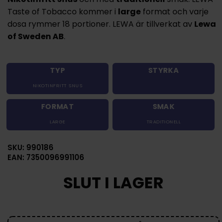
Taste of Tobacco kommer i
large
format och varje
dosa rymmer 18 portioner. LEWA är tillverkat av
Lewa
of Sweden AB
.
TYP
STYRKA
NIKOTINFRITT SNUS
FORMAT
SMAK
LARGE
TRADITIONELL
SKU: 990186
EAN: 7350096991106
SLUT I LAGER