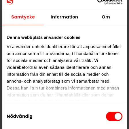
med
stevia
, vilket ger en behaglig smak utan tillsatt
socker.
LEWA Spearmint
är ett alternativ för dig som
Samtycke
Information
Om
söker en
mintsmakande prilla med energigivande
funktion
i ett
nikotinfritt format
.
Denna webbplats använder cookies
Hitta alla produkter från
LEWA
Vi använder enhetsidentifierare för att anpassa innehållet
och annonserna till användarna, tillhandahålla funktioner
Alla produkter med smaken
Mint
för sociala medier och analysera vår trafik. Vi
vidarebefordrar även sådana identifierare och annan
information från din enhet till de sociala medier och
PRODUKTINFORMATION
annons- och analysföretag som vi samarbetar med.
Typ
Nikotinfritt Snus
Dessa kan i sin tur kombinera informationen med annan
information som du har tillhandahållit eller som de har
Smak
Mint
samlat in när du har använt deras tjänster.
Format
Large
Samtyckesval
5 third parties
Vikt per dosa
10 g
We work with
who may receive and
Nödvändig
process your information.
Portioner per dosa
18