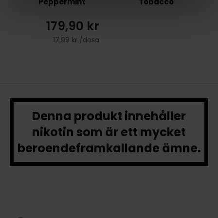
Peppermint
Tobacco
r
179,90 kr
sa
17,99 kr /dosa
Denna produkt innehåller
nikotin som är ett mycket
beroendeframkallande ämne.