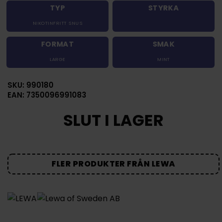
TYP
STYRKA
NIKOTINFRITT SNUS
FORMAT
SMAK
LARGE
MINT
SKU: 990180
EAN: 7350096991083
SLUT I LAGER
FLER PRODUKTER FRÅN LEWA