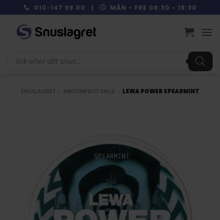
Skip
010-147 99 00 |
MÅN - FRE 08:30 - 19:30
to
content
Produktsökning
SNUSLAGRET
»
NIKOTINFRITT SNUS
»
LEWA POWER SPEARMINT