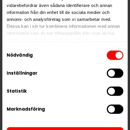
aromer, surhetsreglerande medel (E504, E500),
vidarebefordrar även sådana identifierare och annan
salmiak, färgämne (E150c).
information från din enhet till de sociala medier och
annons- och analysföretag som vi samarbetar med.
Hitta alla produkter från
Onico
Dessa kan i sin tur kombinera informationen med annan
information som du har tillhandahållit eller som de har
Alla produkter med smaken
Lakrits
samlat in när du har använt deras tjänster.
Samtyckesval
5 third parties
We work with
who may receive and
Nödvändig
PRODUKTINFORMATION
process your information.
Typ
Nikotinfritt Snus
Inställningar
Smak
Lakrits
Format
Large
Statistik
Vikt per dosa
24 g
Portioner per dosa
24
Marknadsföring
Vikt per portion
1,0 g
Varumärke
Onico