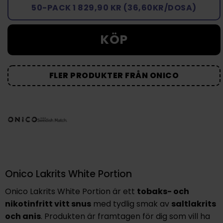
50-PACK 1 829,90 KR (36,60KR/DOSA)
KÖP
FLER PRODUKTER FRÅN ONICO
Onico Lakrits White Portion
Onico Lakrits White Portion är ett
tobaks- och
nikotinfritt vitt snus
med tydlig smak av
saltlakrits
och anis
. Produkten är framtagen för dig som vill ha