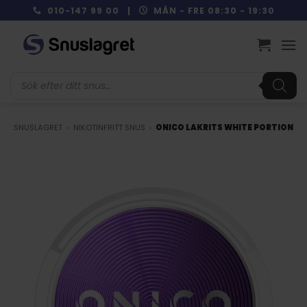
Skip
010-147 99 00 |
MÅN - FRE 08:30 - 19:30
to
content
Produktsökning
SNUSLAGRET
»
NIKOTINFRITT SNUS
»
ONICO LAKRITS WHITE PORTION