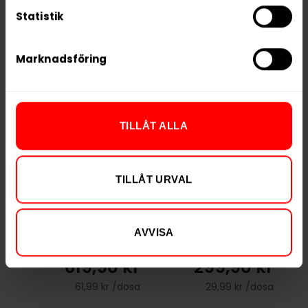
Statistik
RELATERADE PRODUKTER
Marknadsföring
TILLÅT ALLA
TILLÅT URVAL
Islay Whisky White
Göteborgs Rapé
Portion
ONE Vit Portion
AVVISA
Stark
619,90 kr
299,90 kr
61,99 kr /dosa
29,99 kr /dosa