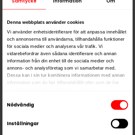
Samtycke
Information
Om
PRODUKTINFORMATION
Typ
Portionssnus
Denna webbplats använder cookies
Smak
Citrus
,
Tobak
Vi använder enhetsidentifierare för att anpassa innehållet
Format
Large
och annonserna till användarna, tillhandahålla funktioner
för sociala medier och analysera vår trafik. Vi
Styrka
Stark
vidarebefordrar även sådana identifierare och annan
Nikotin per gram
15,0 mg/g
information från din enhet till de sociala medier och
Nikotin per portion
15,0 mg
annons- och analysföretag som vi samarbetar med.
Dessa kan i sin tur kombinera informationen med annan
Nikotin per dosa
300 mg
information som du har tillhandahållit eller som de har
Vikt per dosa
20 g
samlat in när du har använt deras tjänster.
Portioner per dosa
20
Samtyckesval
5 third parties
We work with
who may receive and
Nödvändig
Vikt per portion
1,0 g
process your information.
Varumärke
Lenny's Cut
Inställningar
Tillverkare
GN Tobacco