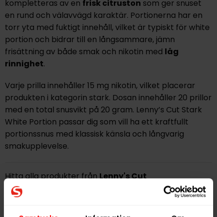
kompletteras av en
frisk citruston
som ger snuset
en rund och välavvägd karaktär. Portionerna har en
torr yta med fuktigt innehåll, vilket är typiskt för white
portion och bidrar till en långsammare, jämn
frisättning av både smak och nikotin med
låg
rinnighet
.
Varje prilla innehåller 15 mg nikotin, vilket placerar
produkten i kategorin stark. Dosan innehåller 20 prillor
med en total snusvikt på 20 gram. Lenny’s Cut Stark
White Portion passar dig som vill ha ett kraftfullt
portionssnus med klassisk känsla och långvarig
smakupplevelse.
Hitta alla produkter från
Lenny's Cut
Alla produkter med smaken
Citrus
,
Tobak