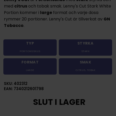
med
citrus
och tobak smak. Lenny's Cut Stark White
Portion kommer i
large
format och varje dosa
rymmer 20 portioner. Lenny's Cut är tillverkat av
GN
Tobacco
.
TYP
STYRKA
PORTIONSSNUS
STARK
FORMAT
SMAK
LARGE
CITRUS
,
TOBAK
SKU: 402312
EAN: 7340212601798
SLUT I LAGER