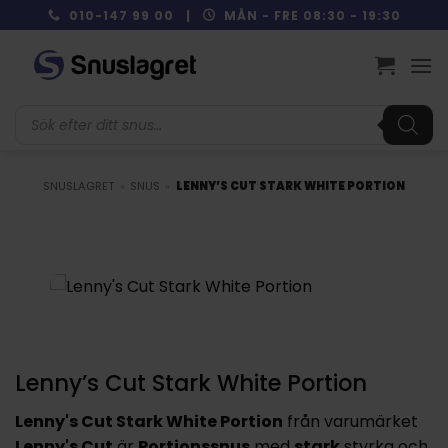
Skip
010-147 99 00 |
MÅN - FRE 08:30 - 19:30
to
content
Produktsökning
SNUSLAGRET
»
SNUS
»
LENNY’S CUT STARK WHITE PORTION
Lenny’s Cut Stark White Portion
Lenny's Cut Stark White Portion
från varumärket
Lenny's Cut
är
Portionssnus
med
stark
styrka och