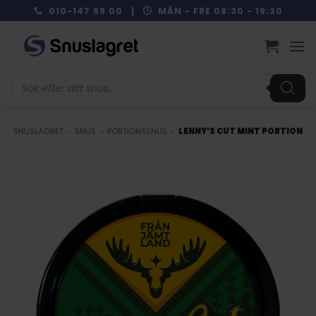
Skip
010-147 99 00 |
MÅN - FRE 08:30 - 19:30
to
content
Produktsökning
SNUSLAGRET
»
SNUS
»
PORTIONSSNUS
»
LENNY’S CUT MINT PORTION