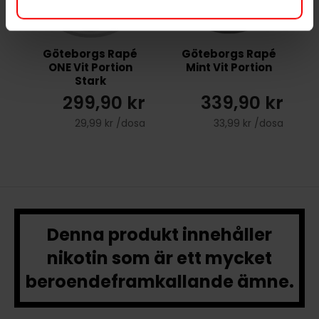
Göteborgs Rapé
Göteborgs Rapé
ONE Vit Portion
Mint Vit Portion
Stark
299,90 kr
339,90 kr
29,99 kr /dosa
33,99 kr /dosa
Denna produkt innehåller
nikotin som är ett mycket
beroendeframkallande ämne.