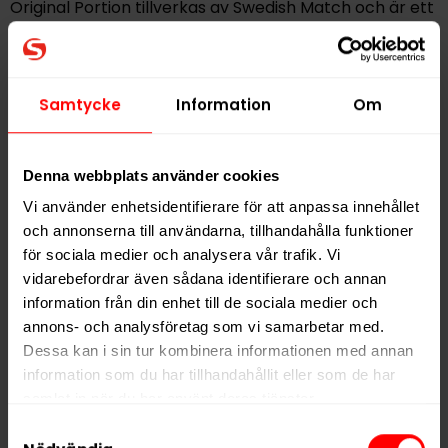
Original Portion tillverkas av Swedish Match och är ett
självklart val för dig som uppskattar
klassisk
Göteborgs Rapé-karaktär
i originalutförande
.
Samtycke
Information
Om
Hitta alla produkter från
Göteborgs Rapé
Alla produkter med smaken
Traditionell
Denna webbplats använder cookies
Vi använder enhetsidentifierare för att anpassa innehållet
PRODUKTINFORMATION
och annonserna till användarna, tillhandahålla funktioner
för sociala medier och analysera vår trafik. Vi
Typ
Portionssnus
vidarebefordrar även sådana identifierare och annan
Smak
Traditionell
information från din enhet till de sociala medier och
Format
Large
annons- och analysföretag som vi samarbetar med.
Dessa kan i sin tur kombinera informationen med annan
Styrka
Normal
information som du har tillhandahållit eller som de har
Nikotin per gram
8,5 mg/g
samlat in när du har använt deras tjänster.
Nikotin per portion
8,5 mg
Samtyckesval
5 third parties
We work with
who may receive and