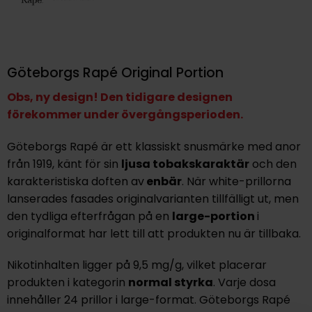
Göteborgs Rapé Original Portion
Obs, ny design! Den tidigare designen
förekommer under övergångsperioden.
Göteborgs Rapé är ett klassiskt snusmärke med anor
från 1919, känt för sin
ljusa tobakskaraktär
och den
karakteristiska
doften av
enbär
. När white-prillorna
lanserades fasades originalvarianten tillfälligt ut, men
den tydliga efterfrågan på en
large-portion
i
originalformat
har lett till att produkten nu är tillbaka.
Nikotinhalten ligger på
9,5 mg/g
, vilket placerar
produkten i kategorin
normal styrka
. Varje dosa
innehåller
24 prillor i large-format
. Göteborgs Rapé