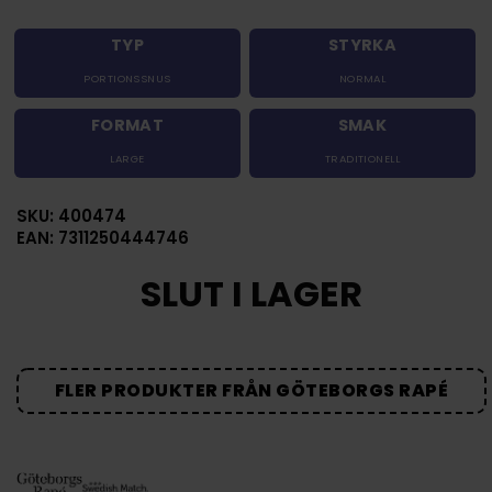
TYP
STYRKA
PORTIONSSNUS
NORMAL
FORMAT
SMAK
LARGE
TRADITIONELL
SKU: 400474
EAN: 7311250444746
SLUT I LAGER
FLER PRODUKTER FRÅN GÖTEBORGS RAPÉ