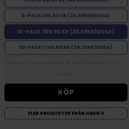
1-PACK 49,90 KR (49,90KR/DOSA)
5-PACK 199,90 KR (39,98KR/DOSA)
10-PACK 389,90 KR (38,99KR/DOSA)
30-PACK 1 149,90 KR (38,33KR/DOSA)
50-PACK 1 899,90 KR (38,00KR/DOSA) (SLUT I
LAGER)
KÖP
FLER PRODUKTER FRÅN ODEN'S