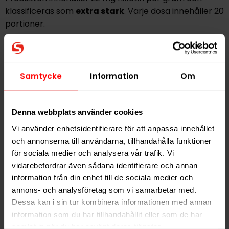
klassificeras som
extra stark
. Varje dosa innehåller 20
portioner.
Hitta alla produkter från
Oden's
Samtycke
Information
Om
Alla produkter med smaken
Mint
PRODUKTINFORMATION
Denna webbplats använder cookies
Typ
Portionssnus
Vi använder enhetsidentifierare för att anpassa innehållet
och annonserna till användarna, tillhandahålla funktioner
Smak
Mint
för sociala medier och analysera vår trafik. Vi
Format
Large
vidarebefordrar även sådana identifierare och annan
Styrka
Extra Stark
information från din enhet till de sociala medier och
annons- och analysföretag som vi samarbetar med.
Nikotin per gram
22,0 mg/g
Dessa kan i sin tur kombinera informationen med annan
Nikotin per portion
22,0 mg
information som du har tillhandahållit eller som de har
samlat in när du har använt deras tjänster.
Nikotin per dosa
440 mg