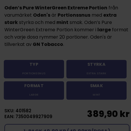
Oden’s Pure WinterGreen Extreme Portion
från
varumärket
Oden's
är
Portionssnus
med
extra
stark
styrka och med
mint
smak. Oden’s Pure
WinterGreen Extreme Portion kommer i
large
format
och varje dosa rymmer 20 portioner. Oden's är
tillverkat av
GN Tobacco
.
TYP
STYRKA
PORTIONSSNUS
EXTRA STARK
FORMAT
SMAK
LARGE
MINT
SKU: 401582
389,90 kr
EAN: 7350049927909