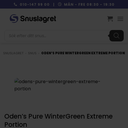
Skip
010-147 99 00 |
MÅN - FRE 08:30 - 19:30
to
content
Produktsökning
SNUSLAGRET
»
SNUS
»
ODEN’S PURE WINTERGREEN EXTREME PORTION
Oden’s Pure WinterGreen Extreme
Portion