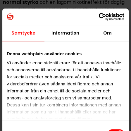
normal
styrka
och en lagom nikotineffekt för daglig
användning. Oden’s Lakrits Portion tillverkas i Enköping
och är ett bra val för dig som söker ett traditionellt
snus med lakritstoner och stabil karaktär.
Samtycke
Information
Om
Hitta alla produkter från
Oden's
Denna webbplats använder cookies
Alla produkter med smaken
Lakrits
,
Traditionell
Vi använder enhetsidentifierare för att anpassa innehållet
och annonserna till användarna, tillhandahålla funktioner
PRODUKTINFORMATION
för sociala medier och analysera vår trafik. Vi
Typ
Portionssnus
vidarebefordrar även sådana identifierare och annan
information från din enhet till de sociala medier och
Smak
Lakrits
,
Traditionell
annons- och analysföretag som vi samarbetar med.
Format
Large
Dessa kan i sin tur kombinera informationen med annan
information som du har tillhandahållit eller som de har
Styrka
Normal
samlat in när du har använt deras tjänster.
Nikotin per gram
9,0 mg/g
Samtyckesval