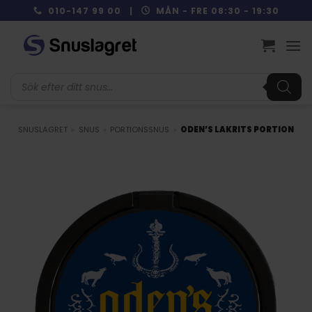
Skip
010-147 99 00 |
MÅN - FRE 08:30 - 19:30
to
content
Produktsökning
SNUSLAGRET
»
SNUS
»
PORTIONSSNUS
»
ODEN’S LAKRITS PORTION