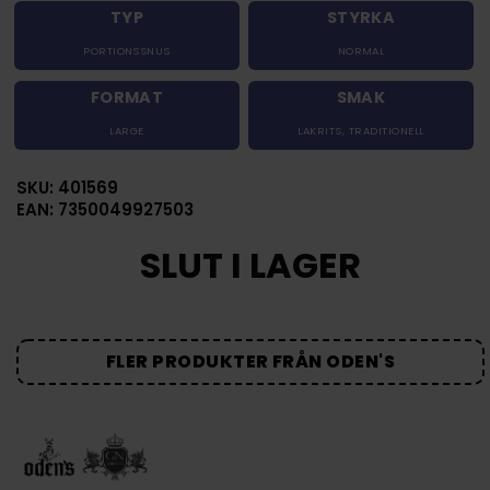
TYP
STYRKA
PORTIONSSNUS
NORMAL
FORMAT
SMAK
LARGE
LAKRITS
,
TRADITIONELL
SKU: 401569
EAN: 7350049927503
SLUT I LAGER
FLER PRODUKTER FRÅN ODEN'S