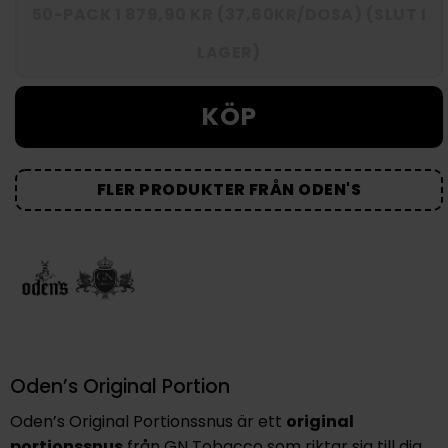
50-PACK 1 879,90 KR (37,60KR/DOSA) (SLUT I
LAGER)
KÖP
FLER PRODUKTER FRÅN ODEN'S
Oden’s Original Portion
Oden’s Original Portionssnus är ett
original
portionssnus
från GN Tobacco som riktar sig till dig