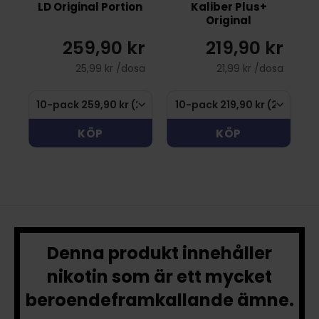
LD Original Portion
Kaliber Plus+
Original
r
259,90 kr
219,90 kr
sa
25,99 kr /dosa
21,99 kr /dosa
KÖP
KÖP
Denna produkt innehåller
nikotin som är ett mycket
beroendeframkallande ämne.