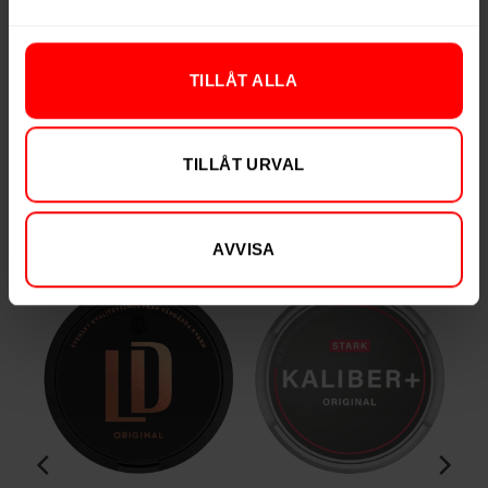
Portioner per dosa
20
Vikt per portion
1,0 g
TILLÅT ALLA
Varumärke
Oden's
Tillverkare
GN Tobacco
TILLÅT URVAL
RELATERADE PRODUKTER
AVVISA