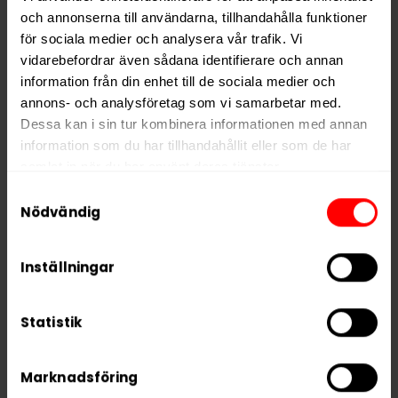
och annonserna till användarna, tillhandahålla funktioner
för sociala medier och analysera vår trafik. Vi
Hitta alla produkter från
Oden's
vidarebefordrar även sådana identifierare och annan
information från din enhet till de sociala medier och
Alla produkter med smaken
Traditionell
annons- och analysföretag som vi samarbetar med.
Dessa kan i sin tur kombinera informationen med annan
PRODUKTINFORMATION
information som du har tillhandahållit eller som de har
samlat in när du har använt deras tjänster.
Typ
Portionssnus
Samtyckesval
Smak
Traditionell
5 third parties
We work with
who may receive and
Nödvändig
process your information.
Format
Large
Styrka
Normal
Inställningar
Nikotin per gram
9,0 mg/g
Nikotin per portion
9,0 mg
Statistik
Nikotin per dosa
180 mg
Marknadsföring
Vikt per dosa
20 g