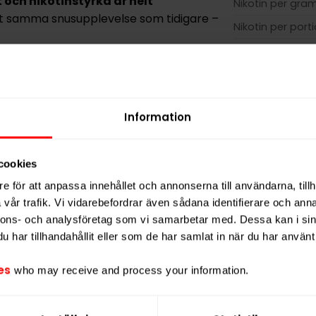
 och nikotinstyrka är helt
Nikotin per gra
xakt samma snusupplevelse som tidigare –
Nikotin per port
Nikotin per dos
ka Göteborgs Rapé-profilen.
Vikt per dosa
 framträdande
toner av lavendel och
Portioner per d
. Resultatet är en frisk, balanserad och
Information
Vikt per portion
r daglig användning som för den mer
Varumärke
cookies
Tillverkare
r en fylligare känsla under läppen
e för att anpassa innehållet och annonserna till användarna, tillh
för att hålla rinnigheten nere, medan
vår trafik. Vi vidarebefordrar även sådana identifierare och anna
ångvarig smak- och nikotinrelease över
nnons- och analysföretag som vi samarbetar med. Dessa kan i sin
stabil och diskret användning.
har tillhandahållit eller som de har samlat in när du har använt 
vilket placerar produkten i kategorin
es
who may receive and process your information.
ed en totalvikt på 20 gram.
rkas av Swedish Match och är ett