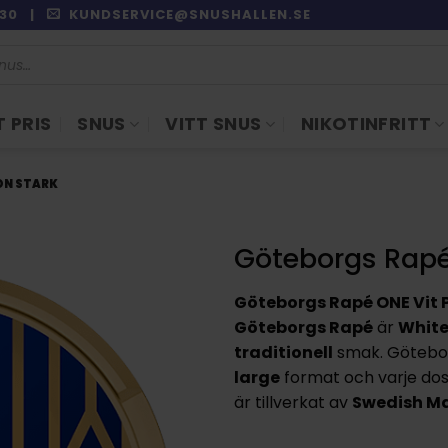
9:30 |
KUNDSERVICE@SNUSHALLEN.SE
 PRIS
SNUS
VITT SNUS
NIKOTINFRITT
ON STARK
Göteborgs Rapé 
Göteborgs Rapé ONE Vit P
Göteborgs Rapé
är
White
traditionell
smak. Götebor
large
format och varje do
är tillverkat av
Swedish M