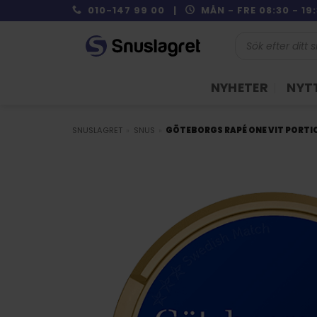
Skip
010-147 99 00 |
MÅN - FRE 08:30 - 1
to
Produktsökning
content
NYHETER
NYTT
SNUSLAGRET
»
SNUS
»
GÖTEBORGS RAPÉ ONE VIT PORTI