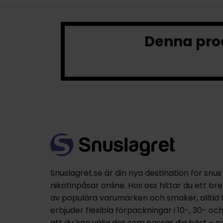
Denna prod
Snuslagret.se är din nya destination för snus
nikotinpåsar online. Hos oss hittar du ett br
av populära varumärken och smaker, alltid til
erbjuder flexibla förpackningar i 10-, 30- oc
att du kan välja det som passar dig bäst – 