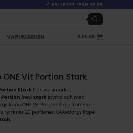
FRI FRAKT FRÅN 49 KR
VARUMÄRKEN
0,00
KR
ONE Vit Portion Stark
ortion Stark
från varumärket
 Portion
med
stark
styrka och med
gs Rapé ONE Vit Portion Stark kommer i
sa rymmer 20 portioner. Göteborgs Rapé
atch
.