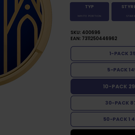
TYP
STYR
WHITE PORTION
STAR
SKU: 400696
EAN: 7311250446962
1-PACK 3
5-PACK 14
10-PACK 29
30-PACK 8
50-PACK 1 