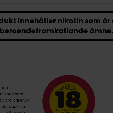
ukt innehåller nikotin som är
beroendeframkallande ämne
 och
ett sortiment
l bra priser. Vi
h 50-pack, så
oavsett om du