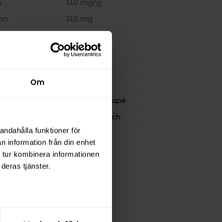
m
13,0 mg/g
ion
13,0 mg
a
260 mg
20 g
osa
20
Om
1,0 g
Göteborgs Rapé
Swedish Match
andahålla funktioner för
n information från din enhet
 tur kombinera informationen
deras tjänster.