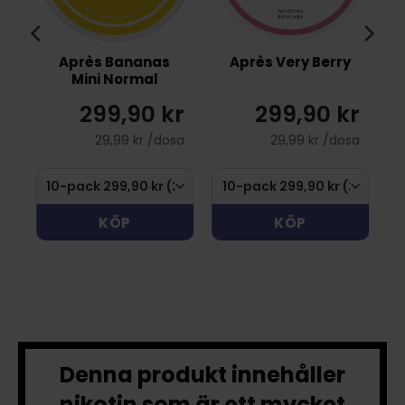
Après Bananas
Après Very Berry
Mini Normal
r
299,90 kr
299,90 kr
sa
29,99 kr /dosa
29,99 kr /dosa
KÖP
KÖP
Denna produkt innehåller
nikotin som är ett mycket