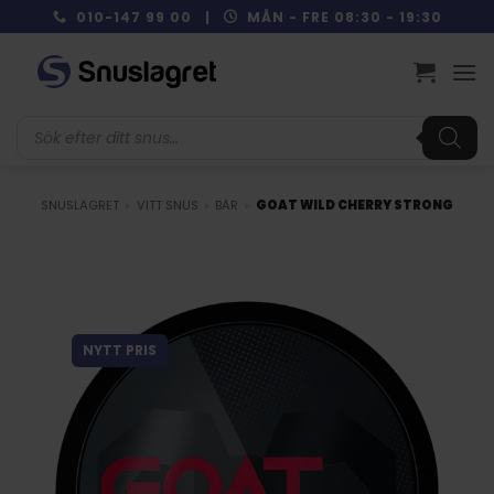
Skip
010-147 99 00 |
MÅN - FRE 08:30 - 19:30
to
content
Produktsökning
SNUSLAGRET
»
VITT SNUS
»
BÄR
»
GOAT WILD CHERRY STRONG
NYTT PRIS