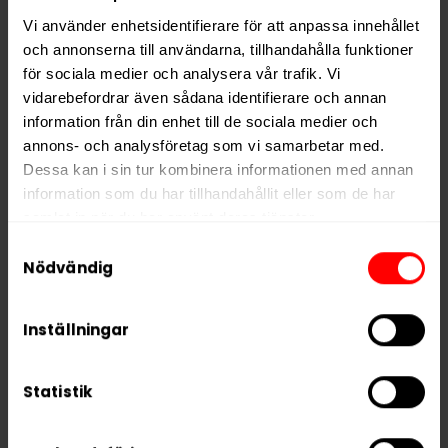
GOAT Wild Cherry är
helt fri från tobak
, tillverkad i
Tjeckien och passar dig som vill ha ett fruktigt all
Vi använder enhetsidentifierare för att anpassa innehållet
white-alternativ med balanserad nikotinnivå.
och annonserna till användarna, tillhandahålla funktioner
för sociala medier och analysera vår trafik. Vi
vidarebefordrar även sådana identifierare och annan
Hitta alla produkter från
GOAT
information från din enhet till de sociala medier och
annons- och analysföretag som vi samarbetar med.
Alla produkter med smaken
Bär
Dessa kan i sin tur kombinera informationen med annan
information som du har tillhandahållit eller som de har
samlat in när du har använt deras tjänster.
PRODUKTINFORMATION
Samtyckesval
Typ
Vitt Snus
5 third parties
We work with
who may receive and
Nödvändig
Smak
Bär
process your information.
Format
Slim
Inställningar
Styrka
Extra Stark
Nikotin per gram
16,0 mg/g
Statistik
Nikotin per portion
11,2 mg