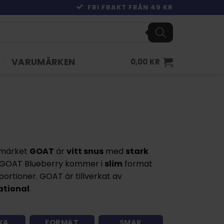
FRI FRAKT FRÅN 49 KR
VARUMÄRKEN
0,00
KR
umärket
GOAT
är
vitt snus
med
stark
GOAT Blueberry kommer i
slim
format
ortioner. GOAT är tillverkat av
ational
.
KA
FORMAT
SMAK