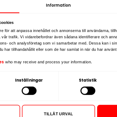
t ger en
jämn och kontrollerad
Nikotin per port
Information
-formatet gör portionerna smala och
Nikotin per dos
Vikt per dosa
cookies
de
12 mg/g
, klassificeras GOAT Blueberry
Portioner per d
e för att anpassa innehållet och annonserna till användarna, tillh
åsesegmentet. Varje dosa innehåller 20
vår trafik. Vi vidarebefordrar även sådana identifierare och anna
Vikt per portion
nnons- och analysföretag som vi samarbetar med. Dessa kan i sin
Varumärke
har tillhandahållit eller som de har samlat in när du har använt 
bak
, tillverkad i Tjeckien och passar dig
Tillverkare
 med
balanserad och medelhög
es
who may receive and process your information.
Inställningar
Statistik
TILLÅT URVAL