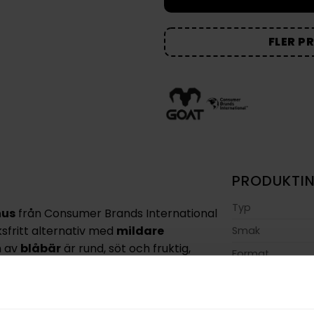
FLER P
PRODUKTI
Typ
nus
från Consumer Brands International
sfritt alternativ med
mildare
Smak
n av
blåbär
är rund, söt och fruktig,
Format
för regelbunden användning.
Styrka
håller nikotin men ingen tobak
. De
Nikotin per gra