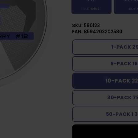
VITT SNUS
STAR
SKU: 590123
EAN: 8594203202580
1-PACK 2
5-PACK 15
10-PACK 22
30-PACK 7
50-PACK 1 