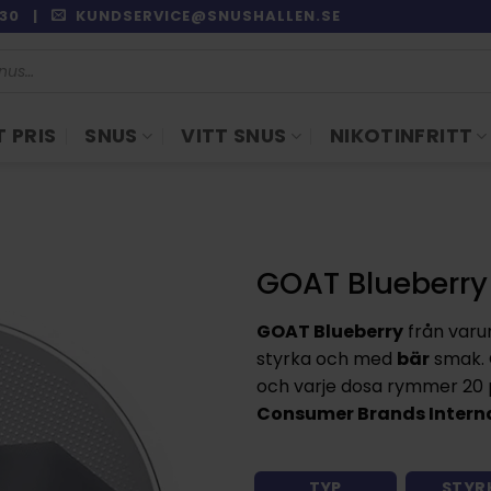
9:30 |
KUNDSERVICE@SNUSHALLEN.SE
 PRIS
SNUS
VITT SNUS
NIKOTINFRITT
GOAT Blueberry
GOAT Blueberry
från var
styrka och med
bär
smak. 
och varje dosa rymmer 20 p
Consumer Brands Intern
TYP
STYR