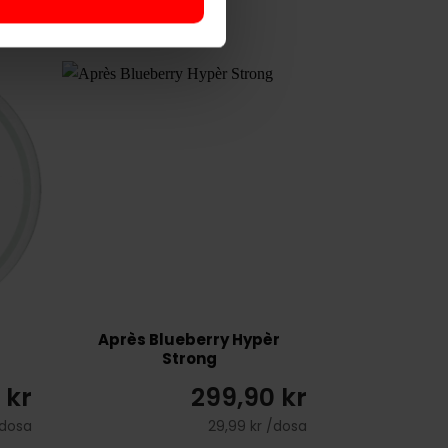
Après Blueberry Hypèr
Strong
 kr
299,90 kr
/dosa
29,99 kr /dosa