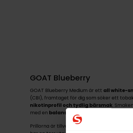
GOAT Blueberry
GOAT Blueberry Medium är ett
all white-s
(CBI), framtaget för dig som söker ett tobak
nikotinprofil
och tydlig bärsmak
. Smake
med en
balanserad karaktär
som passar 
Prillorna är tillverkade av växtfiber och
inne