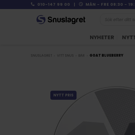
Skip
010-147 99 00 |
MÅN - FRE 08:30 - 1
to
Produktsökning
content
NYHETER
NYTT
SNUSLAGRET
»
VITT SNUS
»
BÄR
»
GOAT BLUEBERRY
NYTT PRIS