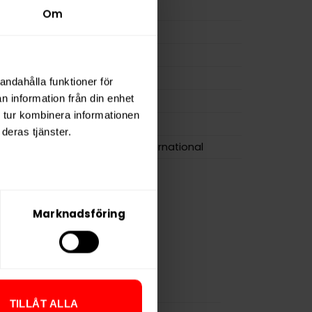
ion
8,4 mg
Om
a
168 mg
14 g
osa
20
andahålla funktioner för
n information från din enhet
0,7 g
 tur kombinera informationen
GOAT
deras tjänster.
Consumer Brands International
Marknadsföring
TILLÅT ALLA