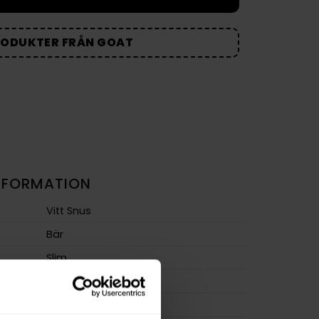
RODUKTER FRÅN GOAT
NFORMATION
Vitt Snus
Bär
Slim
Stark
m
12,0 mg/g