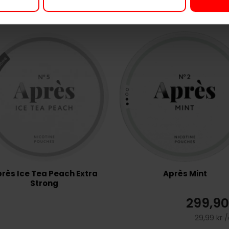
rès Ice Tea Peach Extra
Après Mint
Strong
299,90
29,99 kr 