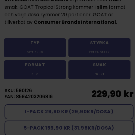
smak. GOAT Tropical Strong kommer i
slim
format
och varje dosa rymmer 20 portioner. GOAT är
tillverkat av
Consumer Brands International
.
TYP
STYRKA
VITT SNUS
EXTRA STARK
FORMAT
SMAK
SLIM
FRUKT
SKU: 590126
229,90 kr
EAN: 8594203206816
1-PACK 29,90 KR (29,90KR/DOSA)
5-PACK 159,90 KR (31,98KR/DOSA)