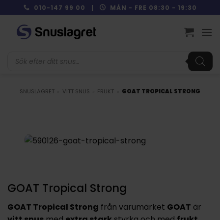
Skip
010-147 99 00 |
MÅN - FRE 08:30 - 19:30
to
content
Produktsökning
SNUSLAGRET
»
VITT SNUS
»
FRUKT
»
GOAT TROPICAL STRONG
NYTT PRIS
GOAT Tropical Strong
GOAT Tropical Strong
från varumärket
GOAT
är
vitt snus
med
extra stark
styrka och med
frukt