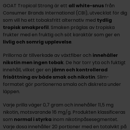
GOAT Tropical Strong är ett
all white-snus
från
Consumer Brands International (CBI), utvecklat för dig
som vill ha ett tobaksfritt alternativ med
tydlig
tropisk smakprofil
. Smaken präglas av
tropiska
frukter
med en fruktig och söt karaktär som ger en
livlig och somrig upplevelse
.
Prillorna är tillverkade av växtfiber och
innehåller
nikotin men ingen tobak
. De har torr yta och fuktigt
innehåll, vilket ger en
jämn och kontrollerad
frisättning
av både smak och nikotin
. Slim-
formatet gör portionerna smala och diskreta under
läppen.
Varje prilla väger 0,7 gram och innehåller
11,5 mg
nikotin
, motsvarande
16 mg/g
. Produkten klassificeras
som
normal i styrka
inom nikotinpåsesegmentet.
Varje dosa innehåller 20 portioner med en totalvikt på