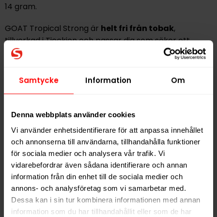
14 gram.
GOAT Tropical Strong är
helt fri från tobak
,
tillverkad i Tjeckien och passar dig som söker ett
fruktigt all white-alternativ med
balanserad
nikotinnivå
i ett smidigt format.
Samtycke
Information
Om
Hitta alla produkter från
GOAT
Denna webbplats använder cookies
Alla produkter med smaken
Frukt
Vi använder enhetsidentifierare för att anpassa innehållet
och annonserna till användarna, tillhandahålla funktioner
PRODUKTINFORMATION
för sociala medier och analysera vår trafik. Vi
Typ
Vitt Snus
vidarebefordrar även sådana identifierare och annan
information från din enhet till de sociala medier och
Smak
Frukt
annons- och analysföretag som vi samarbetar med.
Format
Slim
Dessa kan i sin tur kombinera informationen med annan
Styrka
Extra Stark
information som du har tillhandahållit eller som de har