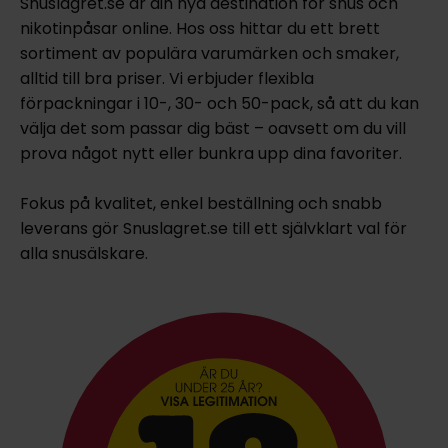
Snuslagret.se är din nya destination för snus och
nikotinpåsar online. Hos oss hittar du ett brett
sortiment av populära varumärken och smaker,
alltid till bra priser. Vi erbjuder flexibla
förpackningar i 10-, 30- och 50-pack, så att du kan
välja det som passar dig bäst – oavsett om du vill
prova något nytt eller bunkra upp dina favoriter.
Fokus på kvalitet, enkel beställning och snabb
leverans gör Snuslagret.se till ett självklart val för
alla snusälskare.