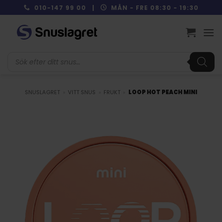
Skip
010-147 99 00 |
MÅN - FRE 08:30 - 19:30
to
content
Produktsökning
SNUSLAGRET
»
VITT SNUS
»
FRUKT
»
LOOP HOT PEACH MINI