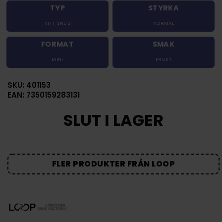
TYP
STYRKA
VITT SNUS
NORMAL
FORMAT
SMAK
MINI
FRUKT
SKU: 401153
EAN: 7350159283131
SLUT I LAGER
FLER PRODUKTER FRÅN LOOP