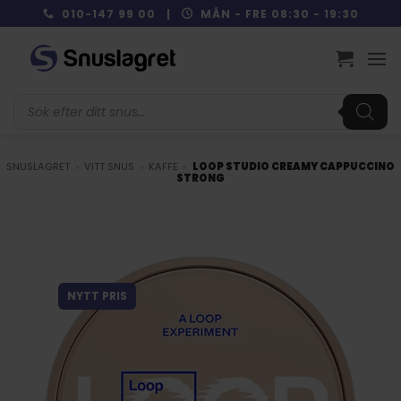
Skip
010-147 99 00 |
MÅN - FRE 08:30 - 19:30
to
content
Produktsökning
SNUSLAGRET
»
VITT SNUS
»
KAFFE
»
LOOP STUDIO CREAMY CAPPUCCINO
STRONG
NYTT PRIS