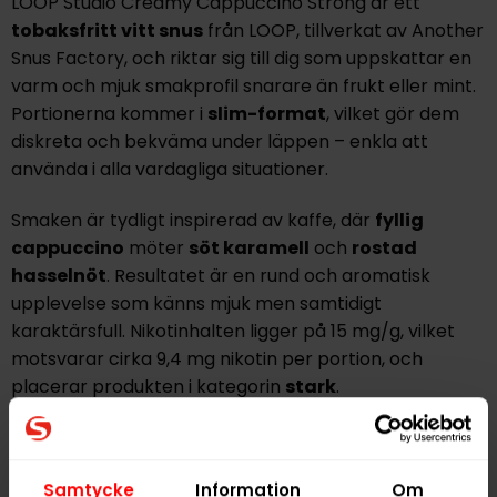
LOOP Studio Creamy Cappuccino Strong
är ett
tobaksfritt vitt snus
från
LOOP
, tillverkat av
Another
Snus Factory
, och riktar sig till dig som uppskattar en
varm och mjuk smakprofil snarare än frukt eller mint.
Portionerna kommer i
slim-format
, vilket gör dem
diskreta och bekväma under läppen – enkla att
använda i alla vardagliga situationer.
Smaken är tydligt inspirerad av kaffe, där
fyllig
cappuccino
möter
söt karamell
och
rostad
hasselnöt
. Resultatet är en rund och aromatisk
upplevelse som känns mjuk men samtidigt
karaktärsfull. Nikotinhalten ligger på
15 mg/g
, vilket
motsvarar cirka
9,4 mg nikotin per portion
, och
placerar produkten i kategorin
stark
.
Varje dosa innehåller
20 helvita prillor
med en total
nettovikt på
12,5 gram
. Den växtfiberbaserade prillan
Samtycke
Information
Om
ger en jämn frisättning av både smak och nikotin utan