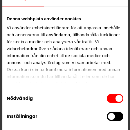
att kännas påträngande.
LOOP Studio Creamy Cappuccino Strong passar dig
Denna webbplats använder cookies
som vill ha
tydlig nikotineffekt
, men framför allt
Vi använder enhetsidentifierare för att anpassa innehållet
söker ett tobaksfritt snus med
djup, varm smak
och
och annonserna till användarna, tillhandahålla funktioner
ett mer vuxet uttryck.
Ett utmärkt val för
för sociala medier och analysera vår trafik. Vi
kaffeälskare
som vill ha något annorlunda i LOOP-
vidarebefordrar även sådana identifierare och annan
sortimentet.
information från din enhet till de sociala medier och
annons- och analysföretag som vi samarbetar med.
Dessa kan i sin tur kombinera informationen med annan
Hitta alla produkter från
LOOP
information som du har tillhandahållit eller som de har
samlat in när du har använt deras tjänster.
Alla produkter med smaken
Kaffe
Samtyckesval
5 third parties
We work with
who may receive and
Nödvändig
PRODUKTINFORMATION
process your information.
Typ
Vitt Snus
Inställningar
Smak
Kaffe