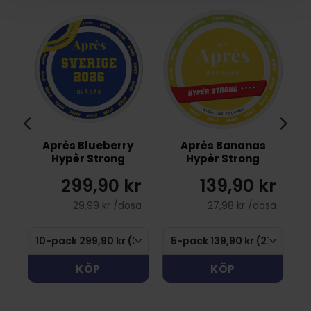
Après Blueberry
Après Bananas
Hypèr Strong
Hypèr Strong
r
299,90 kr
139,90 kr
sa
29,99 kr /dosa
27,98 kr /dosa
KÖP
KÖP