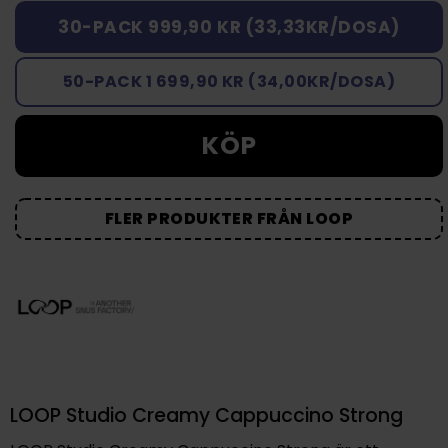
30-PACK 999,90 KR (33,33KR/DOSA)
50-PACK 1 699,90 KR (34,00KR/DOSA)
KÖP
FLER PRODUKTER FRÅN LOOP
LOOP Studio Creamy Cappuccino Strong