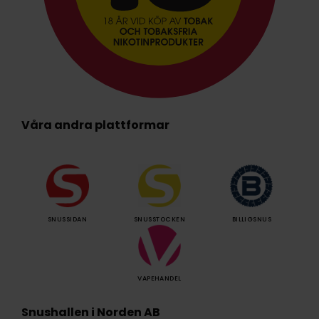
Våra andra plattformar
SNUSSIDAN
SNUSSTOCKEN
BILLIGSNUS
VAPEHANDEL
Snushallen i Norden AB