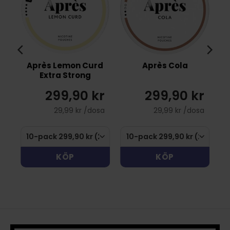
Après Lemon Curd
Après Cola
Extra Strong
r
299,90 kr
299,90 kr
sa
29,99 kr /dosa
29,99 kr /dosa
KÖP
KÖP