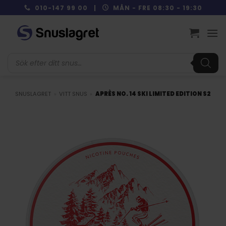
Skip
010-147 99 00 |
MÅN - FRE 08:30 - 19:30
to
content
Produktsökning
SNUSLAGRET
»
VITT SNUS
»
APRÈS NO. 14 SKI LIMITED EDITION S2