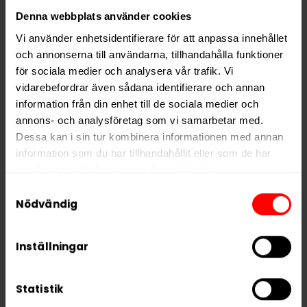
rena smaker, modern design och hög
Denna webbplats använder cookies
användarkomfort. Après No. 14 Ski Limited Edition S2 är
Vi använder enhetsidentifierare för att anpassa innehållet
ett utmärkt val för dig som söker ett
friskt, bärigt
och annonserna till användarna, tillhandahålla funktioner
och välbalanserat
vitt snus – perfekt både till
för sociala medier och analysera vår trafik. Vi
vardags och under vintriga utomhusaktiviteter.
vidarebefordrar även sådana identifierare och annan
information från din enhet till de sociala medier och
Hitta alla produkter från
Après
annons- och analysföretag som vi samarbetar med.
Dessa kan i sin tur kombinera informationen med annan
Alla produkter med smaken
Bär
information som du har tillhandahållit eller som de har
samlat in när du har använt deras tjänster.
PRODUKTINFORMATION
Samtyckesval
5 third parties
We work with
who may receive and
Nödvändig
Typ
Vitt Snus
process your information.
Smak
Bär
Inställningar
Format
Slim
Styrka
Stark
Statistik
Nikotin per gram
8,0 mg/g