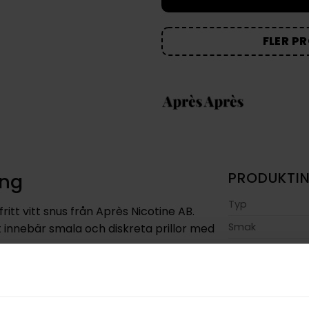
FLER P
ong
PRODUKTI
Typ
ritt vitt snus från Après Nicotine AB.
Smak
et innebär smala och diskreta prillor med
Format
Styrka
h ger en kraftig, kylande känsla. Den
nvändare som föredrar en intensiv och
Nikotin per gra