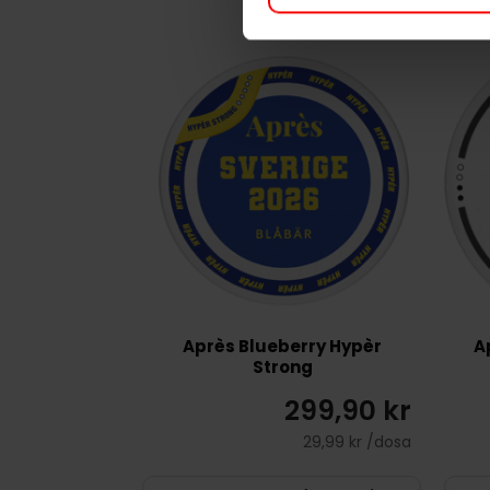
Après Blueberry Hypèr
A
Strong
299,90 kr
29,99 kr /dosa