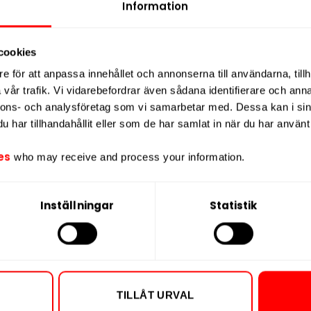
Information
Nikotin per port
Nikotin per dos
ark
. Varje prilla innehåller 11 mg nikotin,
 Detta gör produkten lämplig för
cookies
Vikt per dosa
e för att anpassa innehållet och annonserna till användarna, tillh
Portioner per d
vår trafik. Vi vidarebefordrar även sådana identifierare och anna
atet bidrar till
låg rinnighet
och
Vikt per portion
nnons- och analysföretag som vi samarbetar med. Dessa kan i sin
rna. Après Menthol Hypèr Strong är en
Varumärke
har tillhandahållit eller som de har samlat in när du har använt 
nportioner med fokus på smak, styrka
Tillverkare
es
who may receive and process your information.
Inställningar
Statistik
TILLÅT URVAL