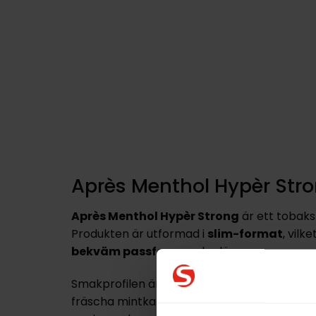
Après Menthol Hypèr Str
Après Menthol Hypèr Strong
är ett tobaksf
Produkten är utformad i
slim-format
, vilk
bekväm passform
under läppen.
Smakprofilen är
tydligt mentolbaserad
oc
fräscha mintkaraktären är framtagen för a