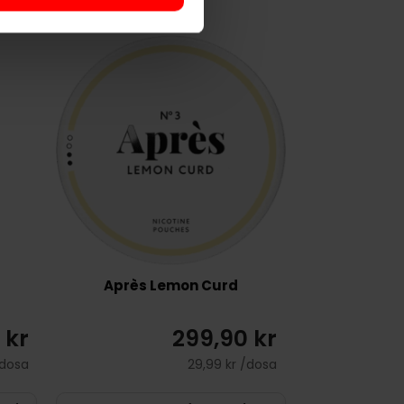
Après Lemon Curd
 kr
299,90 kr
/dosa
29,99 kr /dosa