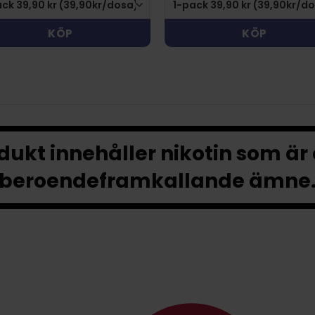
KÖP
KÖP
ukt innehåller nikotin som är
beroendeframkallande ämne