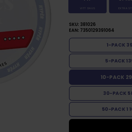
VITT SNUS
EXTRA S
SKU: 381026
EAN: 7350129391064
1-PACK 3
5-PACK 13
10-PACK 29
30-PACK 5
50-PACK 1 