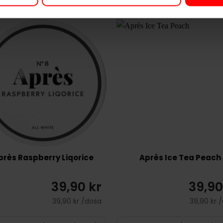
près Raspberry Liqorice
Après Ice Tea Peach
39,90 kr
39,90
39,90 kr /dosa
39,90 kr 