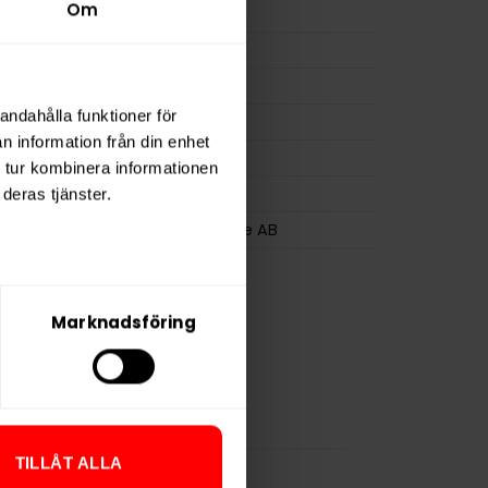
Om
ion
11,0 mg
a
220 mg
11 g
andahålla funktioner för
osa
20
n information från din enhet
0,6 g
 tur kombinera informationen
Après
deras tjänster.
Après Nicotine AB
Marknadsföring
TILLÅT ALLA