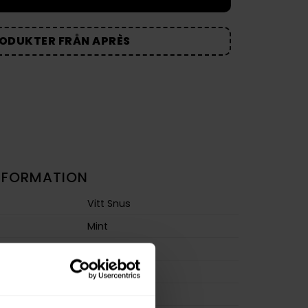
RODUKTER FRÅN APRÈS
NFORMATION
Vitt Snus
Mint
Slim
Extra Stark
m
20,0 mg/g