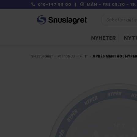
Skip
010-147 99 00 |
MÅN - FRE 08:30 - 1
to
Produktsökning
content
NYHETER
NYTT
SNUSLAGRET
»
VITT SNUS
»
MINT
»
APRÈS MENTHOL HYPÈ