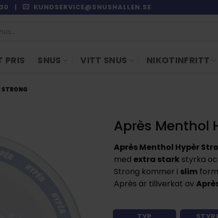
9:30 |
KUNDSERVICE@SNUSHALLEN.SE
 PRIS
SNUS
VITT SNUS
NIKOTINFRITT
R STRONG
Après Menthol 
Après Menthol Hypèr Str
med
extra stark
styrka o
Strong kommer i
slim
form
Après är tillverkat av
Après
TYP
STYR