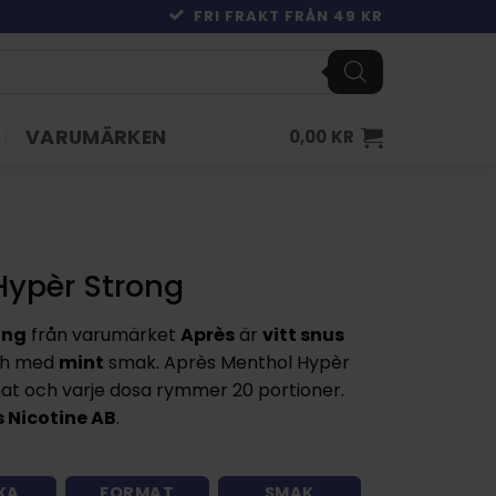
FRI FRAKT FRÅN 49 KR
VARUMÄRKEN
0,00
KR
Hypèr Strong
ong
från varumärket
Après
är
vitt snus
ch med
mint
smak. Après Menthol Hypèr
at och varje dosa rymmer 20 portioner.
 Nicotine AB
.
KA
FORMAT
SMAK