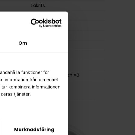
Lakrits
Slim
Nikotinfri
14 g
Om
osa
22
0,6 g
BAGZ
andahålla funktioner för
Flameclub Sweden AB
n information från din enhet
 tur kombinera informationen
deras tjänster.
Marknadsföring