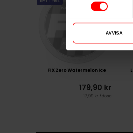
NYTT PRIS
AVVISA
FIX Zero Watermelon Ice
L
179,90 kr
17,99 kr /dosa