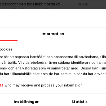
ppskattar den klassiska nordiska
Smak
innehåller
22 portioner
, där varje
Format
t utan nikotin
.
Styrka
Vikt per dosa
Information
Portioner per d
Vikt per portion
cookies
Varumärke
e för att anpassa innehållet och annonserna till användarna, tillh
Tillverkare
vår trafik. Vi vidarebefordrar även sådana identifierare och anna
nnons- och analysföretag som vi samarbetar med. Dessa kan i sin
har tillhandahållit eller som de har samlat in när du har använt 
es
who may receive and process your information.
Inställningar
Statistik