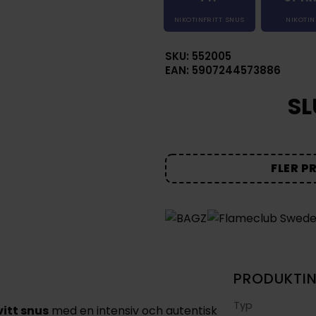
NIKOTINFRITT SNUS
NIKOTIN
SKU: 552005
EAN: 5907244573886
SL
FLER P
PRODUKTI
Typ
vitt snus
med en intensiv och autentisk