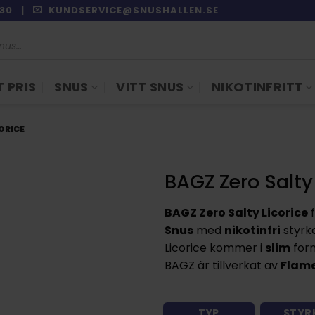
9:30 |
KUNDSERVICE@SNUSHALLEN.SE
 PRIS
SNUS
VITT SNUS
NIKOTINFRITT
ORICE
BAGZ Zero Salty 
BAGZ Zero Salty Licorice
f
Snus
med
nikotinfri
styrk
Licorice kommer i
slim
form
BAGZ är tillverkat av
Flame
TYP
STYR