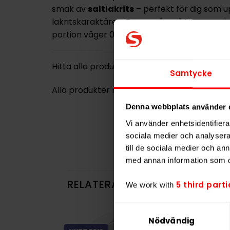
smak av
saltlakrits
– perfekt för dig som u
lakritskaraktären. Dosan väger
14 gram
och 
portion väger
0,625 gram
. Produkten är
hel
Hitta alla produkter från
BAGZ
Samtycke
Alla produkter med smaken
Lakrits
Denna webbplats använder 
Vi använder enhetsidentifierar
sociala medier och analysera 
till de sociala medier och a
med annan information som du 
RELATERADE PRODUKTER
5 third parti
We work with
Samtyckesval
Nödvändig