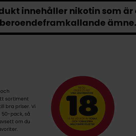
ukt innehåller nikotin som är
beroendeframkallande ämne
 och
ett sortiment
l bra priser. Vi
h 50-pack, så
oavsett om du
voriter.