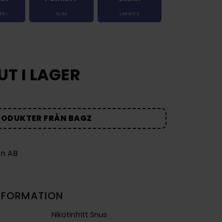
FRI
SLIM
LAKRITS
UT I LAGER
RODUKTER FRÅN BAGZ
NFORMATION
Nikotinfritt Snus