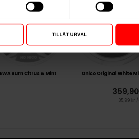
TILLÅT URVAL
EWA Burn Citrus & Mint
Onico Original White Mi
359,90
35,99 kr 