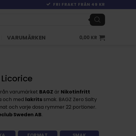
FRI FRAKT FRÅN 49 KR
VARUMÄRKEN
0,00
KR
Licorice
rån varumärket
BAGZ
är
Nikotinfritt
a och med
lakrits
smak. BAGZ Zero Salty
at och varje dosa rymmer 22 portioner.
club Sweden AB
.
KA
FORMAT
SMAK