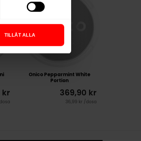
TILLÅT ALLA
ni
Onico Pepparmint White
Portion
 kr
369,90 kr
/dosa
36,99 kr /dosa