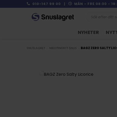
Skip
010-147 99 00 |
MÅN - FRE 08:30 - 1
to
Produktsökning
content
NYHETER
NYTT
SNUSLAGRET
»
NIKOTINFRITT SNUS
»
BAGZ ZERO SALTY LIC