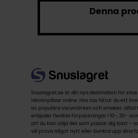
Denna prod
Snuslagret.se är din nya destination för snus
nikotinpåsar online. Hos oss hittar du ett br
av populära varumärken och smaker, alltid til
erbjuder flexibla förpackningar i 10-, 30- oc
att du kan välja det som passar dig bäst – 
vill prova något nytt eller bunkra upp dina fa